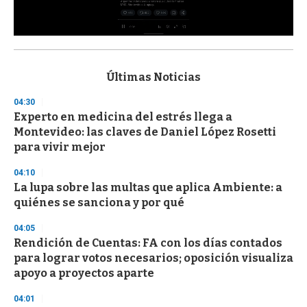
0
s
e
c
Últimas Noticias
o
n
04:30
d
Experto en medicina del estrés llega a
s
o
Montevideo: las claves de Daniel López Rosetti
f
para vivir mejor
3
3
s
04:10
e
La lupa sobre las multas que aplica Ambiente: a
c
quiénes se sanciona y por qué
o
n
d
04:05
s
Rendición de Cuentas: FA con los días contados
para lograr votos necesarios; oposición visualiza
apoyo a proyectos aparte
04:01