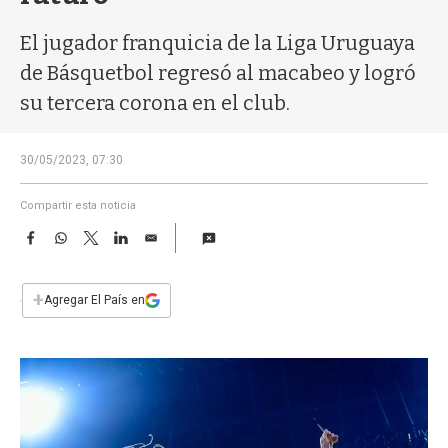
a
El jugador franquicia de la Liga Uruguaya
de Básquetbol regresó al macabeo y logró
su tercera corona en el club.
30/05/2023, 07:30
Compartir esta noticia
F
W
T
L
E
a
h
w
i
m
c
a
i
n
a
e
t
t
k
i
+
Agregar El País en
b
s
t
e
l
o
A
e
d
o
p
r
I
k
p
n