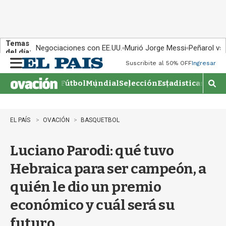
Temas
Negociaciones con EE.UU.
Murió Jorge Messi
Peñarol vs
del día:
Suscribite al 50% OFF
Ingresar
M
e
Fútbol
Mundial
Selección
Estadisticas
Agen
n
M
u
o
s
t
EL PAÍS
OVACIÓN
BASQUETBOL
r
a
Luciano Parodi: qué tuvo
r
b
Hebraica para ser campeón, a
�
s
quién le dio un premio
q
u
económico y cuál será su
e
d
futuro