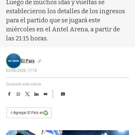
a
Luego de muchos idas y vueltas se
establecieron los detalles de los ingresos
para el partido que se jugará este
miércoles en el Antel Arena, a partir de
las 21:15 horas.
El País
02/06/2026, 17:16
Compartir esta noticia
F
W
T
L
E
a
h
w
i
m
c
a
i
n
a
e
t
t
k
i
+
Agregar El País en
b
s
t
e
l
o
A
e
d
o
p
r
I
k
p
n