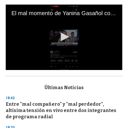
El mal momento de Yanina Gasañol con un hincha argentino en "Subrayado"
0
s
e
c
Últimas Noticias
o
n
18:42
d
Entre "mal compañero" y "mal perdedor",
s
o
altísima tensión en vivo entre dos integrantes
f
de programa radial
3
3
s
18:33