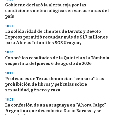
e
Gobierno declaró la alerta roja por las
c
condiciones meteorológicas en varias zonas del
o
n
país
d
s
18:31
La solidaridad de clientes de Devoto y Devoto
Express permitió recaudar más de $1,7 millones
para Aldeas Infantiles SOS Uruguay
18:30
Conocé los resultados de la Quiniela y la Tómbola
vespertina del jueves 6 de agosto de 2026
18:11
Profesores de Texas denuncian "censura" tras
prohibición de libros y películas sobre
sexualidad, género y raza
18:03
La confesión de una uruguaya en "Ahora Caigo"
Argentina que descolocó a Darío Barassi y se