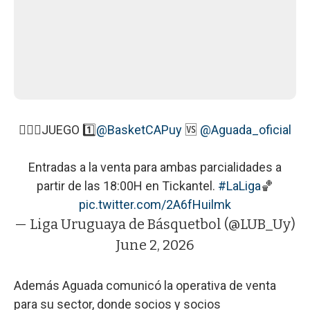
🙋🏻‍♂️JUEGO 1️⃣
@BasketCAPuy
🆚
@Aguada_oficial
Entradas a la venta para ambas parcialidades a
partir de las 18:00H en Tickantel.
#LaLiga
🏀
pic.twitter.com/2A6fHuilmk
— Liga Uruguaya de Básquetbol (@LUB_Uy)
June 2, 2026
Además Aguada comunicó la operativa de venta
para su sector, donde socios y socios