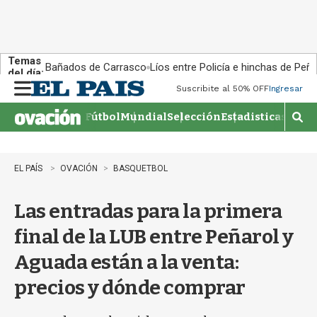
Temas
Bañados de Carrasco
Líos entre Policía e hinchas de Peña
del día:
Suscribite al 50% OFF
Ingresar
M
e
Fútbol
Mundial
Selección
Estadisticas
Agen
n
M
u
o
s
t
EL PAÍS
OVACIÓN
BASQUETBOL
r
a
Las entradas para la primera
r
b
final de la LUB entre Peñarol y
�
s
Aguada están a la venta:
q
u
precios y dónde comprar
e
d