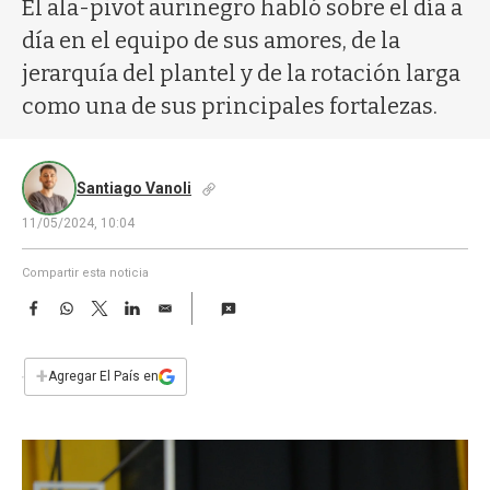
a
El ala-pivot aurinegro habló sobre el día a
día en el equipo de sus amores, de la
jerarquía del plantel y de la rotación larga
como una de sus principales fortalezas.
Santiago Vanoli
11/05/2024, 10:04
Compartir esta noticia
F
W
T
L
E
a
h
w
i
m
c
a
i
n
a
e
t
t
k
i
+
Agregar El País en
b
s
t
e
l
o
A
e
d
o
p
r
I
k
p
n