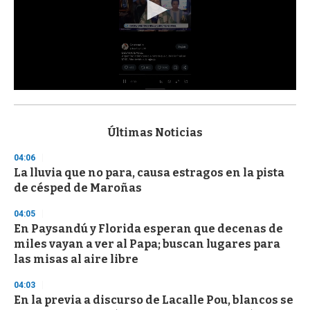
0
s
e
c
Últimas Noticias
o
n
04:06
d
La lluvia que no para, causa estragos en la pista
s
o
de césped de Maroñas
f
3
04:05
3
s
En Paysandú y Florida esperan que decenas de
e
miles vayan a ver al Papa; buscan lugares para
c
las misas al aire libre
o
n
d
04:03
s
En la previa a discurso de Lacalle Pou, blancos se