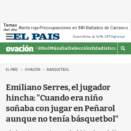
Temas
Alerta roja
Preocupaciones en INR
Bañados de Carrasco
del día:
Suscribite al 50% OFF
Ingresar
M
e
Fútbol
Mundial
Selección
Estadisticas
Agen
n
M
u
o
s
t
EL PAÍS
OVACIÓN
BASQUETBOL
r
a
Emiliano Serres, el jugador
r
b
hincha: "Cuando era niño
�
s
soñaba con jugar en Peñarol
q
u
aunque no tenía básquetbol"
e
d