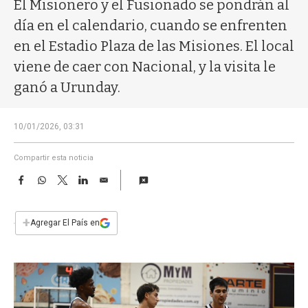
a
El Misionero y el Fusionado se pondrán al
día en el calendario, cuando se enfrenten
en el Estadio Plaza de las Misiones. El local
viene de caer con Nacional, y la visita le
ganó a Urunday.
10/01/2026, 03:31
Compartir esta noticia
F
W
T
L
E
a
h
w
i
m
c
a
i
n
a
e
t
t
k
i
+
Agregar El País en
b
s
t
e
l
o
A
e
d
o
p
r
I
k
p
n