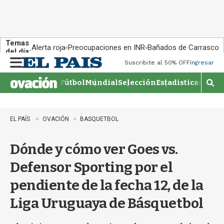
Temas
Alerta roja
Preocupaciones en INR
Bañados de Carrasco
del día:
Suscribite al 50% OFF
Ingresar
M
e
Fútbol
Mundial
Selección
Estadisticas
Agen
n
M
u
o
s
t
EL PAÍS
OVACIÓN
BASQUETBOL
r
a
Dónde y cómo ver Goes vs.
r
b
Defensor Sporting por el
�
s
pendiente de la fecha 12, de la
q
u
Liga Uruguaya de Básquetbol
e
d