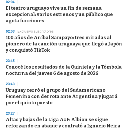
s
02:04
e
El teatro uruguayo vive un fin de semana
c
excepcional: varios estrenos y un público que
o
n
agota funciones
d
s
02:03
Exclusivo suscriptores
100 años de Aníbal Sampayo: tres miradas al
pionero de la canción uruguaya que llegó a Japón
y conquistó TikTok
23:45
Conocé los resultados de la Quiniela y la Tómbola
nocturna del jueves 6 de agosto de 2026
23:43
Uruguay cerró el grupo del Sudamericano
Femenino con derrota ante Argentina y jugará
por el quinto puesto
23:27
Altas y bajas de la Liga AUF: Albion se sigue
reforzando en ataque y contrató a Ignacio Neira