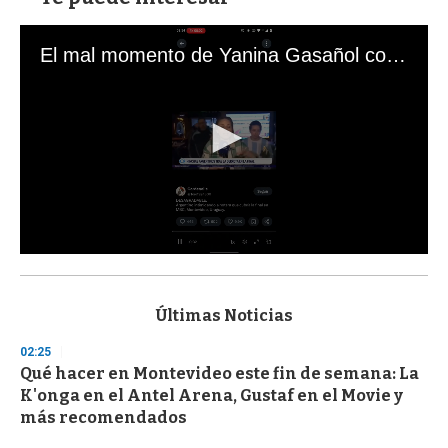
El mal momento de Yanina Gasañol con un hincha argentino en "Subrayado"
0
s
e
c
Últimas Noticias
o
n
02:25
d
Qué hacer en Montevideo este fin de semana: La
s
o
K'onga en el Antel Arena, Gustaf en el Movie y
f
más recomendados
3
3