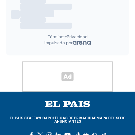
EL PAÍS STAFF
AYUDA
POLÍTICAS DE PRIVACIDAD
MAPA DEL SITIO
ANUNCIANTES
f
t
i
l
y
t
g
w
t