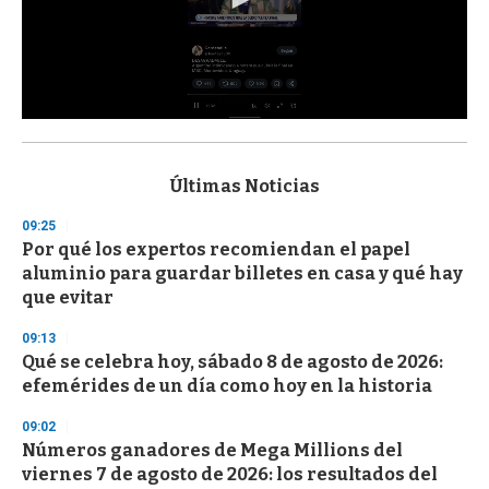
0
s
e
c
Últimas Noticias
o
n
09:25
d
Por qué los expertos recomiendan el papel
s
o
aluminio para guardar billetes en casa y qué hay
f
que evitar
3
3
s
09:13
e
Qué se celebra hoy, sábado 8 de agosto de 2026:
c
efemérides de un día como hoy en la historia
o
n
d
09:02
s
Números ganadores de Mega Millions del
viernes 7 de agosto de 2026: los resultados del