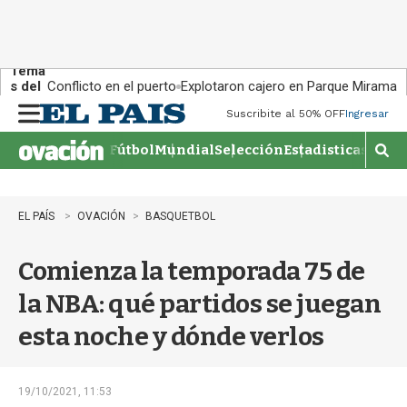
Tema
s del
Conflicto en el puerto
Explotaron cajero en Parque Miramar
día:
Suscribite al 50% OFF
Ingresar
M
e
Fútbol
Mundial
Selección
Estadisticas
Agen
n
M
u
o
s
t
EL PAÍS
OVACIÓN
BASQUETBOL
r
a
Comienza la temporada 75 de
r
b
la NBA: qué partidos se juegan
�
s
esta noche y dónde verlos
q
u
e
d
19/10/2021, 11:53