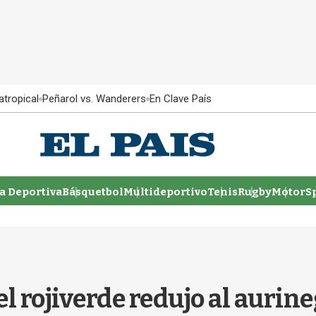
atropical
Peñarol vs. Wanderers
En Clave País
 Deportiva
Básquetbol
Multideportivo
Tenis
Rugby
MotorSp
el rojiverde redujo al aurin