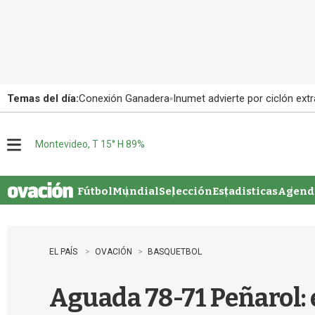
Temas del día:
Conexión Ganadera
Inumet advierte por ciclón extr
Montevideo, T 15° H 89%
M
e
n
u
Fútbol
Mundial
Selección
Estadisticas
Agenda
EL PAÍS
OVACIÓN
BASQUETBOL
Aguada 78-71 Peñarol: 