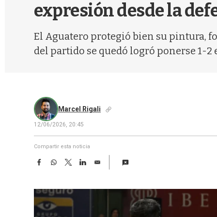
expresión desde la def
El Aguatero protegió bien su pintura, f
del partido se quedó logró ponerse 1-2 e
Marcel Rigali
12/06/2026, 20:45
Compartir esta noticia
F
W
T
L
E
a
h
w
i
m
c
a
i
n
a
e
t
t
k
i
b
s
t
e
l
o
A
e
d