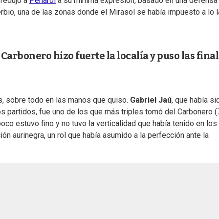
 redujo a
Peñarol
a su mínima expresión, basado en una defensa
erbio, una de las zonas donde el Mirasol se había impuesto a lo 
arbonero hizo fuerte la localía y puso las fina
os, sobre todo en las manos que quiso.
Gabriel Jaú
, que había si
s partidos, fue uno de los que más triples tomó del Carbonero (
co estuvo fino y no tuvo la verticalidad que había tenido en los
ción aurinegra, un rol que había asumido a la perfección ante la