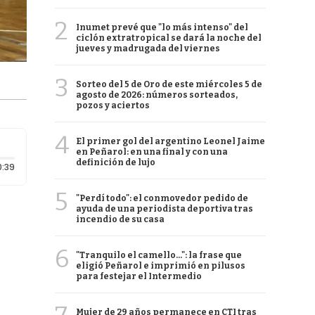
2
Inumet prevé que "lo más intenso" del
ciclón extratropical se dará la noche del
jueves y madrugada del viernes
3
Sorteo del 5 de Oro de este miércoles 5 de
agosto de 2026: números sorteados,
pozos y aciertos
4
El primer gol del argentino Leonel Jaime
en Peñarol: en una final y con una
definición de lujo
Duración: 39 segundos
0:39
5
"Perdí todo": el conmovedor pedido de
ayuda de una periodista deportiva tras
incendio de su casa
6
"Tranquilo el camello...": la frase que
eligió Peñarol e imprimió en pilusos
para festejar el Intermedio
Mujer de 29 años permanece en CTI tras