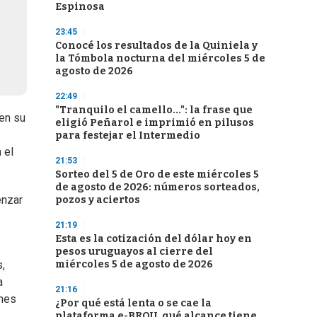
Espinosa
23:45
Conocé los resultados de la Quiniela y
la Tómbola nocturna del miércoles 5 de
agosto de 2026
22:49
"Tranquilo el camello...": la frase que
 en su
eligió Peñarol e imprimió en pilusos
para festejar el Intermedio
 el
21:53
Sorteo del 5 de Oro de este miércoles 5
de agosto de 2026: números sorteados,
enzar
pozos y aciertos
21:19
Esta es la cotización del dólar hoy en
pesos uruguayos al cierre del
miércoles 5 de agosto de 2026
,
a
21:16
ones
¿Por qué está lenta o se cae la
plataforma e-BROU, qué alcance tiene