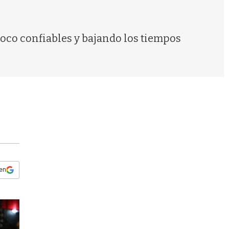
s
q
u
e
 poco confiables y bajando los tiempos
d
a
 en