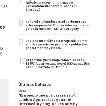
7
intoxicarse con hamburguesas
largo
presuntamente contaminadas en
Paysandú
8
Peñarol 5-1 Wanderers: el Carbonero es
el bicampeón del Torneo Intermedio con
les
goleada incluida - EL PAÍS Uruguay
9
Se viene un ciclón extratropical: Inumet
publica un aviso especial a la población
do
por tormentas y viento
7)
10
Argentina que trabaja como niñera en
EE.UU. fue arrestada por el ICE cuando iba
a ver un partido del Mundial
Últimas Noticias
00:42
"Era bueno que nos pasara esto",
celebró Aguirre tras ganar el
Intermedio y elogió a Leo Jaime y