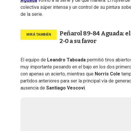
Aguada
volvió a la serie y de qué manera. El rojiverde
colectiva súper intensa y un control de su pintura sob
de la serie.
Peñarol 89-84 Aguada: el C
2-0 a su favor
El equipo de
Leandro Taboada
permitió tiros abiert
muy importante pesando en el bajo en los dos primero
con apenas un acierto, mientras que
Norris Cole
tampo
partidos anteriores para ser la principal vía de genera
ausencia de
Santiago Vescovi
.