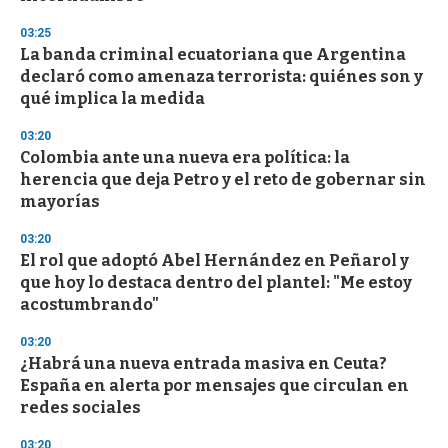
3
s
03:25
e
La banda criminal ecuatoriana que Argentina
c
declaró como amenaza terrorista: quiénes son y
o
n
qué implica la medida
d
s
03:20
Colombia ante una nueva era política: la
herencia que deja Petro y el reto de gobernar sin
mayorías
03:20
El rol que adoptó Abel Hernández en Peñarol y
que hoy lo destaca dentro del plantel: "Me estoy
acostumbrando"
03:20
¿Habrá una nueva entrada masiva en Ceuta?
España en alerta por mensajes que circulan en
redes sociales
03:20