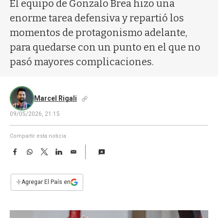
a
El equipo de Gonzalo Brea hizo una
enorme tarea defensiva y repartió los
momentos de protagonismo adelante,
para quedarse con un punto en el que no
pasó mayores complicaciones.
Marcel Rigali
09/05/2026, 21:15
Compartir esta noticia
F
W
T
L
E
a
h
w
i
m
c
a
i
n
a
e
t
t
k
i
+
Agregar El País en
b
s
t
e
l
o
A
e
d
o
p
r
I
k
p
n