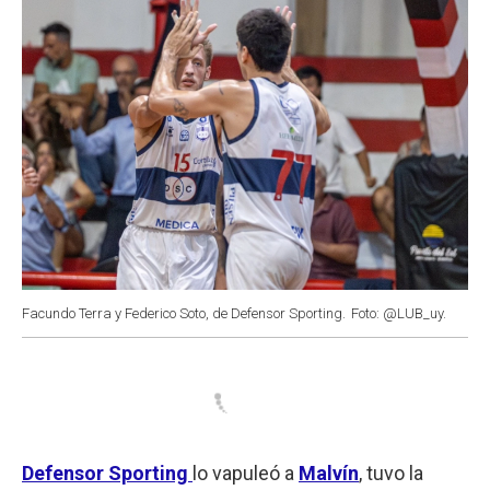
Facundo Terra y Federico Soto, de Defensor Sporting.
Foto: @LUB_uy.
Defensor Sporting
lo vapuleó a
Malvín
, tuvo la