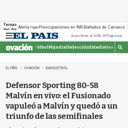
Temas
Alerta roja
Preocupaciones en INR
Bañados de Carrasco
del día:
Suscribite al 50% OFF
Ingresar
M
e
Fútbol
Mundial
Selección
Estadisticas
Agen
n
M
u
o
s
t
EL PAÍS
OVACIÓN
BASQUETBOL
r
a
Defensor Sporting 80-58
r
b
Malvín en vivo: el Fusionado
�
s
vapuleó a Malvín y quedó a un
q
u
triunfo de las semifinales
e
d