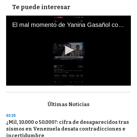
Te puede interesar
El mal momento de Yanina Gasañol con un hincha argentino en "Subrayado"
0
s
e
c
Últimas Noticias
o
n
03:25
d
¿Mil, 10.000 o 50.000?: cifra de desaparecidos tras
s
o
sismos en Venezuela desata contradicciones e
f
incertidumbre
3