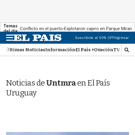
Temas
Conflicto en el puerto
Explotaron cajero en Parque Miram
del día:
M
Suscribite al 50% OFF
Ingresar
e
n
Últimas Noticias
Información
El País +
Ovación
TV Show
M
u
o
s
t
r
Noticias de
Untmra
en El País
a
r
Uruguay
b
�
s
q
u
e
d