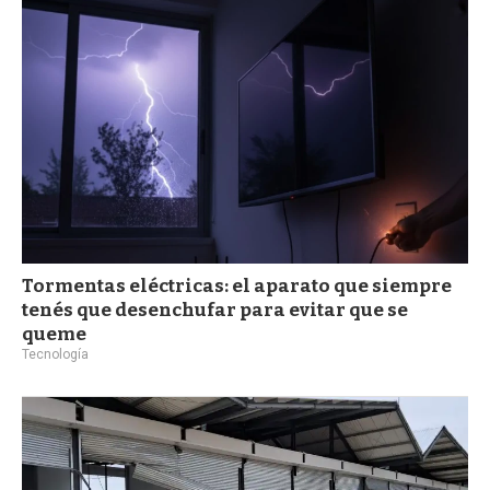
a
Tormentas eléctricas: el aparato que siempre
tenés que desenchufar para evitar que se
queme
Tecnología