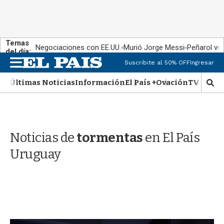
Temas
Negociaciones con EE.UU.
Murió Jorge Messi
Peñarol vs
del día:
M
Suscribite al 50% OFF
Ingresar
e
n
Últimas Noticias
Información
El País +
Ovación
TV Show
M
u
o
s
t
r
Noticias de
tormentas
en El País
a
r
Uruguay
b
�
s
q
u
e
d