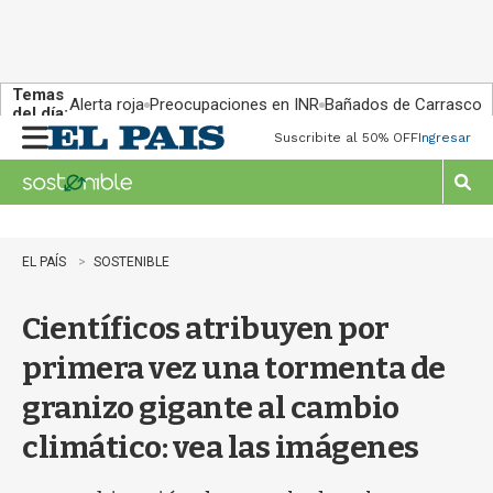
Temas
Alerta roja
Preocupaciones en INR
Bañados de Carrasco
del día:
Suscribite al 50% OFF
Ingresar
M
e
n
M
u
o
s
t
EL PAÍS
SOSTENIBLE
r
a
Científicos atribuyen por
r
b
primera vez una tormenta de
�
s
granizo gigante al cambio
q
u
climático: vea las imágenes
e
d