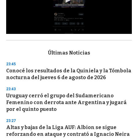
0
s
e
c
Últimas Noticias
o
n
23:45
d
Conocé los resultados de la Quiniela y la Tómbola
s
o
nocturna del jueves 6 de agosto de 2026
f
3
23:43
3
s
Uruguay cerró el grupo del Sudamericano
e
Femenino con derrota ante Argentina y jugará
c
por el quinto puesto
o
n
d
23:27
s
Altas y bajas de la Liga AUF: Albion se sigue
reforzando en ataque y contrató a Ignacio Neira