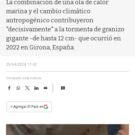
a
La combinación de una ola de calor
marina y el cambio climático
antropogénico contribuyeron
"decisivamente" a la tormenta de granizo
gigante -de hasta 12 cm- que ocurrió en
2022 en Girona, España.
25/04/2024, 11:02
Compartir esta noticia
F
W
T
L
E
a
h
w
i
m
c
a
i
n
a
e
t
t
k
i
+
Agregar El País en
b
s
t
e
l
o
A
e
d
o
p
r
I
k
p
n