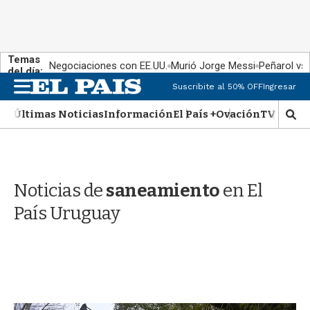
Temas
Negociaciones con EE.UU.
Murió Jorge Messi
Peñarol vs
del día:
M
Suscribite al 50% OFF
Ingresar
e
n
Últimas Noticias
Información
El País +
Ovación
TV Show
M
u
o
s
t
r
Noticias de
saneamiento
en El
a
r
País Uruguay
b
�
s
q
u
e
d