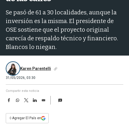
a
Se pasó de 61 a 30 localidades, aunque la
inversión es la misma. El presidente de
OSE sostiene que el proyecto original
carecía de respaldo técnico y financiero.
Blancos lo niegan.
Karen Parentelli
31/05/2026, 03:30
Compartir esta noticia
F
W
T
L
E
a
h
w
i
m
c
a
i
n
a
e
t
t
k
i
+
Agregar El País en
b
s
t
e
l
o
A
e
d