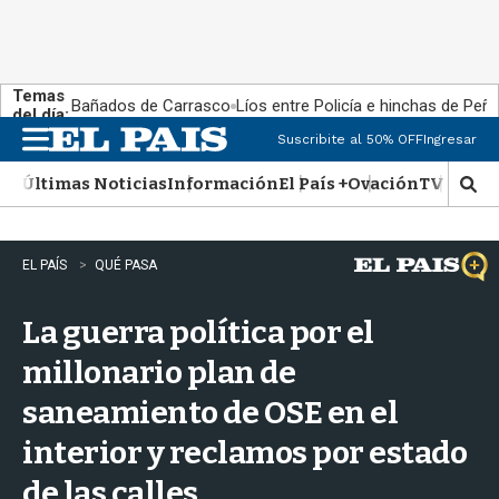
Temas
Bañados de Carrasco
Líos entre Policía e hinchas de Peña
del día:
Suscribite al 50% OFF
Ingresar
M
e
Últimas Noticias
Información
El País +
Ovación
TV Show
n
M
u
o
s
t
EL PAÍS
QUÉ PASA
r
a
La guerra política por el
r
b
millonario plan de
�
s
saneamiento de OSE en el
q
u
interior y reclamos por estado
e
d
de las calles