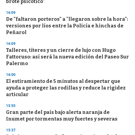
n
brote psicótico"
d
s
16:09
De "faltaron porteros" a "llegaron sobre la hora":
versiones por líos entre la Policía e hinchas de
Peñarol
16:09
Talleres, títeres y un cierre de lujo con Hugo
Fattoruso: así será la nueva edición del Paseo Sur
Palermo
16:00
El estiramiento de 5 minutos al despertar que
ayuda a proteger las rodillas y reduce la rigidez
articular
15:55
Gran parte del país bajo alerta naranja de
Inumet por tormentas muy fuertes y severas
15:37