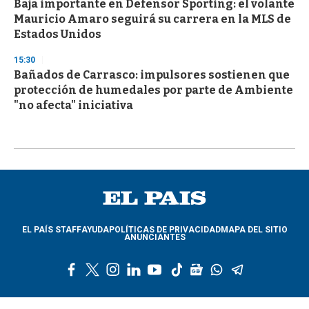
Baja importante en Defensor Sporting: el volante
Mauricio Amaro seguirá su carrera en la MLS de
Estados Unidos
15:30
Bañados de Carrasco: impulsores sostienen que
protección de humedales por parte de Ambiente
"no afecta" iniciativa
EL PAÍS STAFF
AYUDA
POLÍTICAS DE PRIVACIDAD
MAPA DEL SITIO
ANUNCIANTES
f
t
i
l
y
t
g
w
t
a
w
n
i
o
i
o
h
e
c
i
s
n
u
k
o
a
l
e
t
t
k
t
t
g
t
e