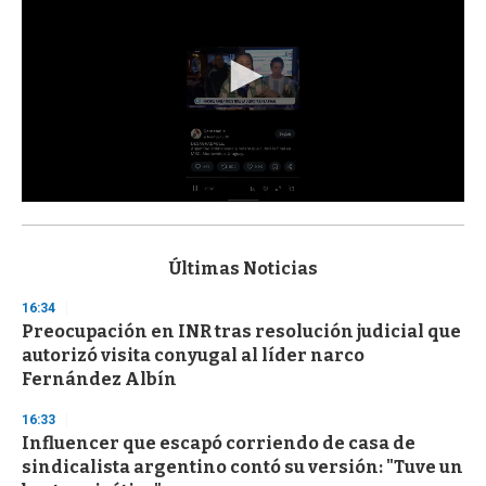
0
s
e
c
Últimas Noticias
o
n
16:34
d
Preocupación en INR tras resolución judicial que
s
o
autorizó visita conyugal al líder narco
f
Fernández Albín
3
3
s
16:33
e
Influencer que escapó corriendo de casa de
c
sindicalista argentino contó su versión: "Tuve un
o