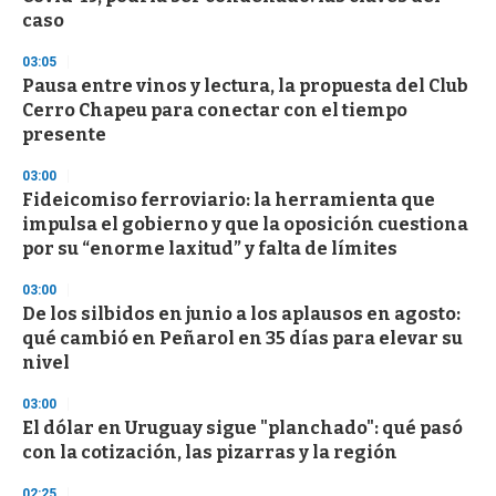
c
caso
o
n
d
03:05
s
Pausa entre vinos y lectura, la propuesta del Club
Cerro Chapeu para conectar con el tiempo
presente
03:00
Fideicomiso ferroviario: la herramienta que
impulsa el gobierno y que la oposición cuestiona
por su “enorme laxitud” y falta de límites
03:00
De los silbidos en junio a los aplausos en agosto:
qué cambió en Peñarol en 35 días para elevar su
nivel
03:00
El dólar en Uruguay sigue "planchado": qué pasó
con la cotización, las pizarras y la región
02:25