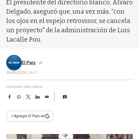
a
El presidente del directorio blanco, Álvaro
Delgado, aseguró que, una vez más, “con
los ojos en el espejo retrovisor, se cancela
un proyecto" de la administración de Luis
Lacalle Pou.
El País
26/05/2026, 16:11
Compartir esta noticia
F
W
T
L
E
a
h
w
i
m
c
a
i
n
a
e
t
t
k
i
+
Agregar El País en
b
s
t
e
l
o
A
e
d
o
p
r
I
k
p
n