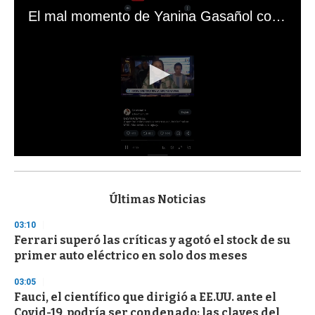
El mal momento de Yanina Gasañol con un hincha argentino en "Subrayado"
0
s
e
c
Últimas Noticias
o
n
03:10
d
Ferrari superó las críticas y agotó el stock de su
s
o
primer auto eléctrico en solo dos meses
f
3
03:05
3
s
Fauci, el científico que dirigió a EE.UU. ante el
e
Covid-19, podría ser condenado: las claves del