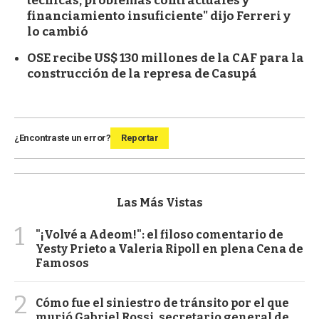
técnicas, problemas contractuales y
financiamiento insuficiente" dijo Ferreri y
lo cambió
OSE recibe US$ 130 millones de la CAF para la
construcción de la represa de Casupá
¿Encontraste un error?
Reportar
Las Más Vistas
1
"¡Volvé a Adeom!": el filoso comentario de
Yesty Prieto a Valeria Ripoll en plena Cena de
Famosos
2
Cómo fue el siniestro de tránsito por el que
murió Gabriel Rossi, secretario general de