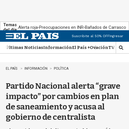
Temas
Alerta roja
Preocupaciones en INR
Bañados de Carrasco
del día:
Suscribite al 50% OFF
Ingresar
M
e
Últimas Noticias
Información
El País +
Ovación
TV Show
n
M
u
o
s
t
EL PAÍS
INFORMACIÓN
POLÍTICA
r
a
Partido Nacional alerta “grave
r
b
impacto” por cambios en plan
�
s
de saneamiento y acusa al
q
u
gobierno de centralista
e
d