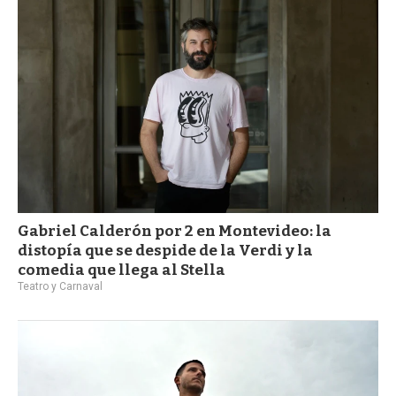
a
Gabriel Calderón por 2 en Montevideo: la
distopía que se despide de la Verdi y la
comedia que llega al Stella
Teatro y Carnaval