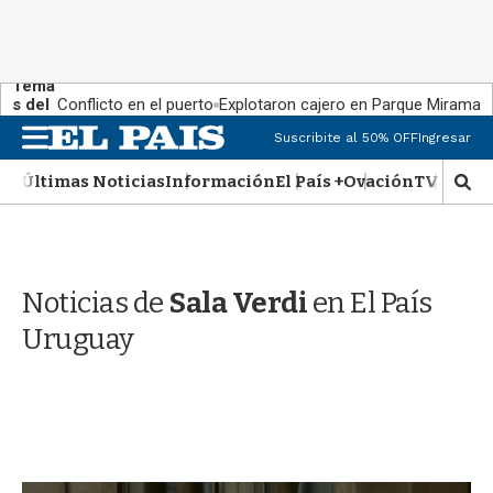
Tema
s del
Conflicto en el puerto
Explotaron cajero en Parque Miramar
día:
M
Suscribite al 50% OFF
Ingresar
e
n
Últimas Noticias
Información
El País +
Ovación
TV Show
M
u
o
s
t
r
Noticias de
Sala Verdi
en El País
a
r
Uruguay
b
�
s
q
u
e
d