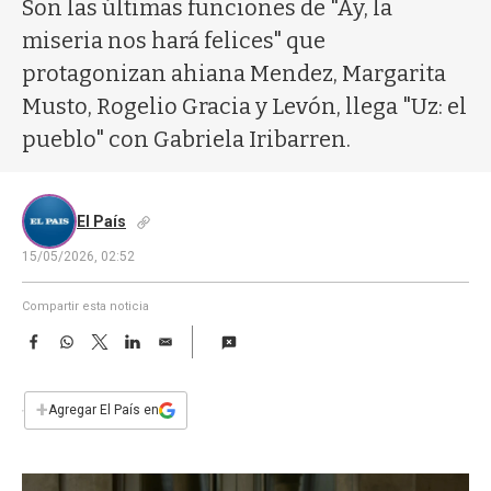
a
Son las últimas funciones de "Ay, la
miseria nos hará felices" que
protagonizan ahiana Mendez, Margarita
Musto, Rogelio Gracia y Levón, llega "Uz: el
pueblo" con Gabriela Iribarren.
El País
15/05/2026, 02:52
Compartir esta noticia
F
W
T
L
E
a
h
w
i
m
c
a
i
n
a
e
t
t
k
i
+
Agregar El País en
b
s
t
e
l
o
A
e
d
o
p
r
I
k
p
n