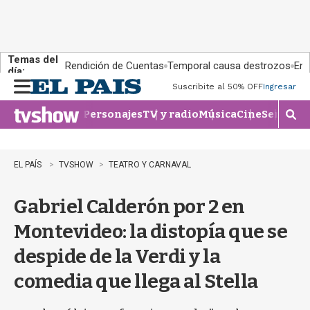
Temas del
Rendición de Cuentas
Temporal causa destrozos
En 
día:
Suscribite al 50% OFF
Ingresar
M
e
Personajes
TV y radio
Música
Cine
Series
Te
n
M
u
o
s
t
EL PAÍS
TVSHOW
TEATRO Y CARNAVAL
r
a
Gabriel Calderón por 2 en
r
b
Montevideo: la distopía que se
�
s
despide de la Verdi y la
q
u
comedia que llega al Stella
e
d