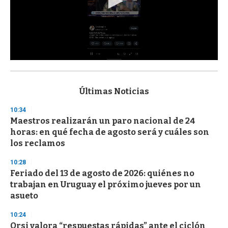
0
s
e
c
Últimas Noticias
o
n
10:34
d
Maestros realizarán un paro nacional de 24
s
o
horas: en qué fecha de agosto será y cuáles son
f
los reclamos
3
3
s
10:28
e
Feriado del 13 de agosto de 2026: quiénes no
c
trabajan en Uruguay el próximo jueves por un
o
n
asueto
d
s
10:24
Orsi valora “respuestas rápidas” ante el ciclón