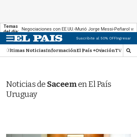
Temas
Negociaciones con EE.UU.
Murió Jorge Messi
Peñarol vs
del día:
M
Suscribite al 50% OFF
Ingresar
e
n
Últimas Noticias
Información
El País +
Ovación
TV Show
M
u
o
s
t
r
Noticias de
Saceem
en El País
a
r
Uruguay
b
�
s
q
u
e
d