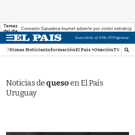
Temas
Conexión Ganadera
Inumet advierte por ciclón extratropi
del día:
M
Suscribite al 50% OFF
Ingresar
e
n
Últimas Noticias
Información
El País +
Ovación
TV Show
M
u
o
s
t
r
Noticias de
queso
en El País
a
r
Uruguay
b
�
s
q
u
e
d