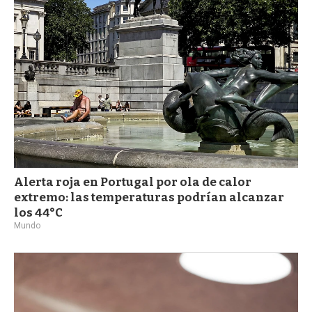
a
Alerta roja en Portugal por ola de calor
extremo: las temperaturas podrían alcanzar
los 44°C
Mundo