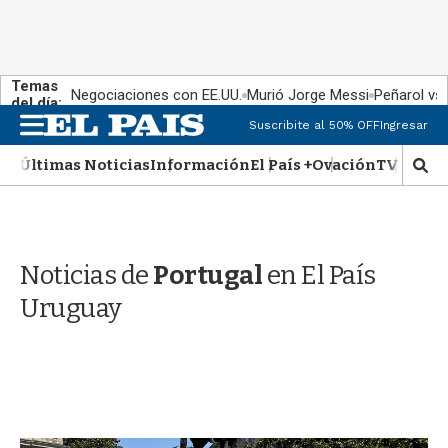
Temas
Negociaciones con EE.UU.
Murió Jorge Messi
Peñarol vs
del día:
M
Suscribite al 50% OFF
Ingresar
e
n
Últimas Noticias
Información
El País +
Ovación
TV Show
M
u
o
s
t
r
Noticias de
Portugal
en El País
a
r
Uruguay
b
�
s
q
u
e
d