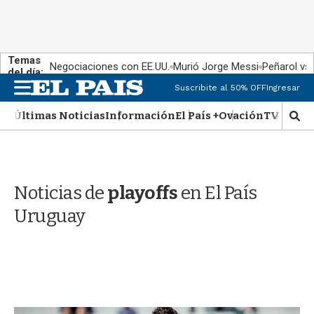
Temas
Negociaciones con EE.UU.
Murió Jorge Messi
Peñarol vs
del día:
M
Suscribite al 50% OFF
Ingresar
e
n
Últimas Noticias
Información
El País +
Ovación
TV Show
M
u
o
s
t
r
Noticias de
playoffs
en El País
a
r
Uruguay
b
�
s
q
u
e
d