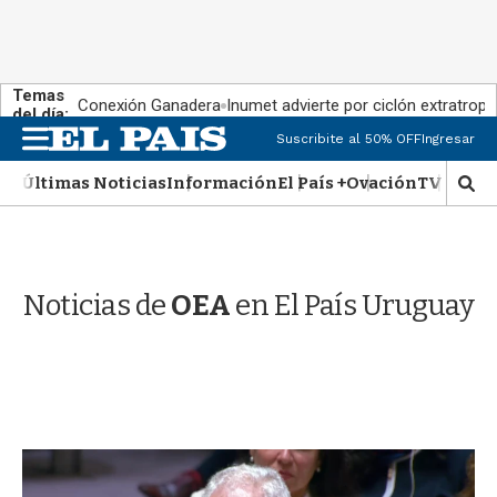
Temas
Conexión Ganadera
Inumet advierte por ciclón extratropi
del día:
M
Suscribite al 50% OFF
Ingresar
e
n
Últimas Noticias
Información
El País +
Ovación
TV Show
M
u
o
s
t
r
Noticias de
OEA
en El País Uruguay
a
r
b
�
s
q
u
e
d