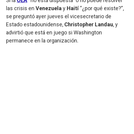
Si la
OEA
“no está dispuesta” o no puede resolver
las crisis en
Venezuela
y
Haití
“¿por qué existe?”,
se preguntó ayer jueves el vicesecretario de
Estado estadounidense,
Christopher Landau
, y
advirtió que está en juego si Washington
permanece en la organización.