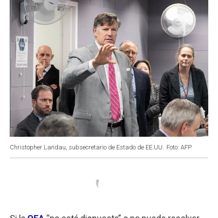
k
p
n
Christopher Landau, subsecretario de Estado de EE.UU.
Foto: AFP.