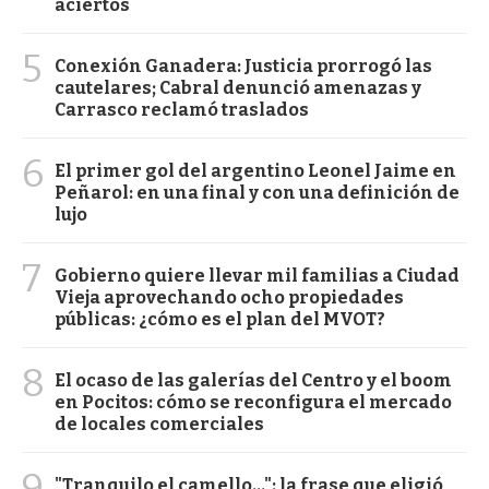
aciertos
5
Conexión Ganadera: Justicia prorrogó las
cautelares; Cabral denunció amenazas y
Carrasco reclamó traslados
6
El primer gol del argentino Leonel Jaime en
Peñarol: en una final y con una definición de
lujo
7
Gobierno quiere llevar mil familias a Ciudad
Vieja aprovechando ocho propiedades
públicas: ¿cómo es el plan del MVOT?
8
El ocaso de las galerías del Centro y el boom
en Pocitos: cómo se reconfigura el mercado
de locales comerciales
9
"Tranquilo el camello...": la frase que eligió