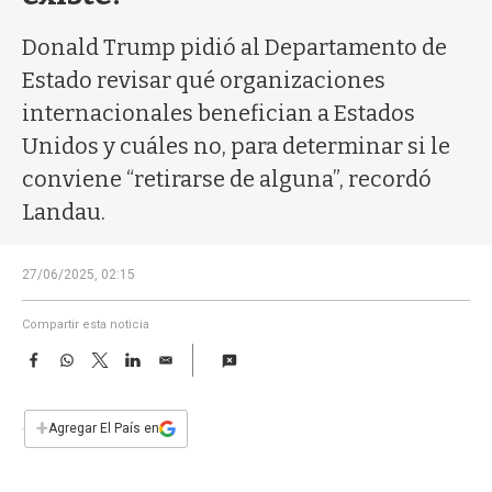
a
Donald Trump pidió al Departamento de
Estado revisar qué organizaciones
internacionales benefician a Estados
Unidos y cuáles no, para determinar si le
conviene “retirarse de alguna”, recordó
Landau.
27/06/2025, 02:15
Compartir esta noticia
F
W
T
L
E
a
h
w
i
m
c
a
i
n
a
e
t
t
k
i
+
Agregar El País en
b
s
t
e
l
o
A
e
d
o
p
r
I