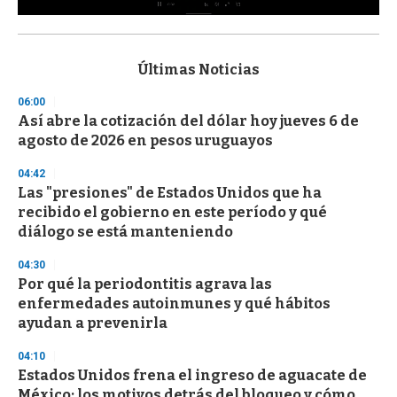
0
s
e
c
Últimas Noticias
o
n
06:00
d
Así abre la cotización del dólar hoy jueves 6 de
s
o
agosto de 2026 en pesos uruguayos
f
3
04:42
3
s
Las "presiones" de Estados Unidos que ha
e
recibido el gobierno en este período y qué
c
diálogo se está manteniendo
o
n
d
04:30
s
Por qué la periodontitis agrava las
enfermedades autoinmunes y qué hábitos
ayudan a prevenirla
04:10
Estados Unidos frena el ingreso de aguacate de
México: los motivos detrás del bloqueo y cómo