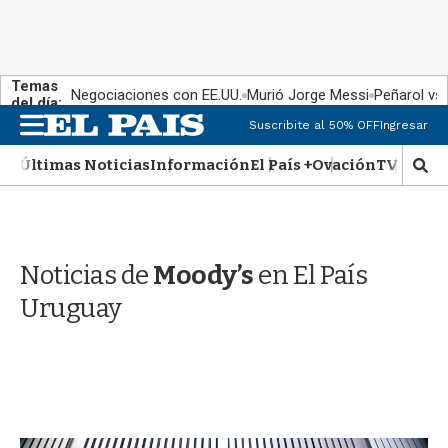
Temas
Negociaciones con EE.UU.
Murió Jorge Messi
Peñarol vs
del día:
M
Suscribite al 50% OFF
Ingresar
e
n
Últimas Noticias
Información
El País +
Ovación
TV Show
M
u
o
s
t
r
Noticias de
Moody’s
en El País
a
r
Uruguay
b
�
s
q
u
e
d