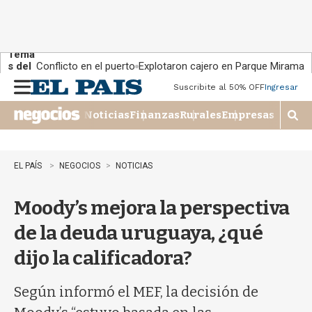
Tema
s del
Conflicto en el puerto
Explotaron cajero en Parque Miramar
día:
Suscribite al 50% OFF
Ingresar
M
e
Noticias
Finanzas
Rurales
Empresas
n
M
u
o
s
t
EL PAÍS
NEGOCIOS
NOTICIAS
r
a
Moody’s mejora la perspectiva
r
b
de la deuda uruguaya, ¿qué
�
s
dijo la calificadora?
q
u
e
Según informó el MEF, la decisión de
d