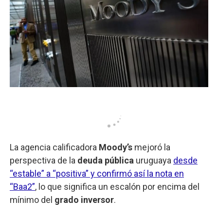
La agencia calificadora
Moody’s
mejoró la
perspectiva de la
deuda pública
uruguaya
desde
“estable” a “positiva” y confirmó así la nota en
“Baa2”
, lo que significa un escalón por encima del
mínimo del
grado inversor
.