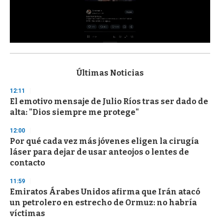
0
s
e
c
Últimas Noticias
o
n
12:11
d
El emotivo mensaje de Julio Ríos tras ser dado de
s
o
alta: "Dios siempre me protege"
f
3
12:00
3
s
Por qué cada vez más jóvenes eligen la cirugía
e
láser para dejar de usar anteojos o lentes de
c
contacto
o
n
d
11:59
s
Emiratos Árabes Unidos afirma que Irán atacó
un petrolero en estrecho de Ormuz: no habría
víctimas