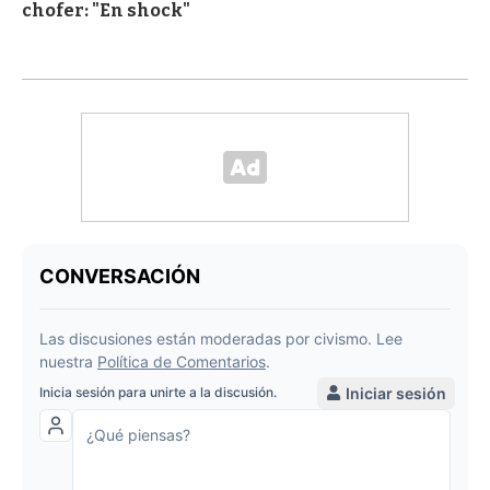
chofer: "En shock"