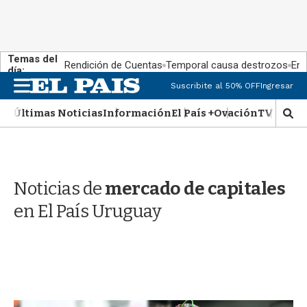
Temas del
Rendición de Cuentas
Temporal causa destrozos
En 
día:
M
Suscribite al 50% OFF
Ingresar
e
n
Últimas Noticias
Información
El País +
Ovación
TV Show
M
u
o
s
t
r
Noticias de
mercado de capitales
a
r
en El País Uruguay
b
�
s
q
u
e
d