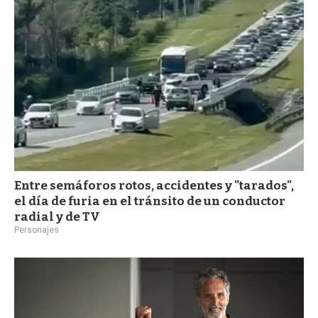
a
Entre semáforos rotos, accidentes y "tarados",
el día de furia en el tránsito de un conductor
radial y de TV
Personajes