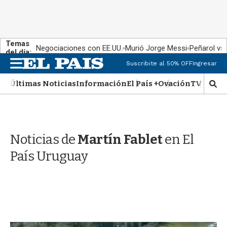
Temas
Negociaciones con EE.UU.
Murió Jorge Messi
Peñarol vs
del día:
M
Suscribite al 50% OFF
Ingresar
e
n
Últimas Noticias
Información
El País +
Ovación
TV Show
M
u
o
s
t
r
Noticias de
Martín Fablet
en El
a
r
País Uruguay
b
�
s
q
u
e
d