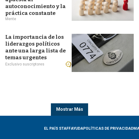
autoconocimiento y la
práctica constante
Mente
La importancia de los
liderazgos políticos
ante una larga lista de
temas urgentes
Exclusivo suscriptores
Mostrar Más
EL PAÍS STAFF
AYUDA
POLÍTICAS DE PRIVACIDAD
MA