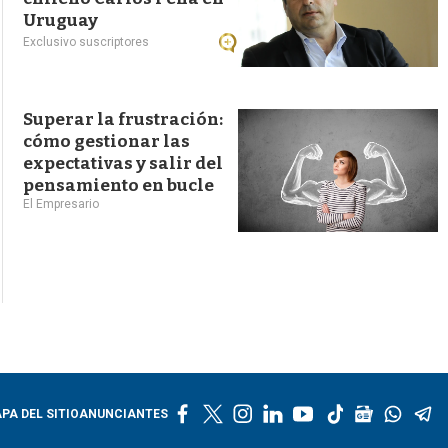
Uruguay
Exclusivo suscriptores
Superar la frustración:
cómo gestionar las
expectativas y salir del
pensamiento en bucle
El Empresario
f
t
i
l
y
t
g
w
t
PA DEL SITIO
ANUNCIANTES
a
w
n
i
o
i
o
h
e