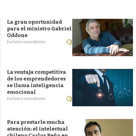
s
q
u
e
La gran oportunidad
d
para el ministro Gabriel
a
Oddone
Exclusivo suscriptores
La ventaja competitiva
de los emprendedores
se llama inteligencia
emocional
Exclusivo suscriptores
Para prestarle mucha
atención: el intelectual
chileno Carlos Peña en