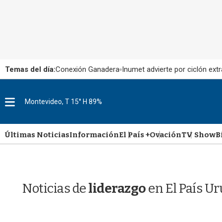
Temas del día:
Conexión Ganadera
Inumet advierte por ciclón extr
M
Montevideo, T 15° H 89%
e
n
u
Últimas Noticias
Información
El País +
Ovación
TV Show
B
Noticias de
liderazgo
en El País U