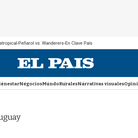
atropical
Peñarol vs. Wanderers
En Clave País
ienestar
Negocios
Mundo
Rurales
Narrativas visuales
Opin
ruguay