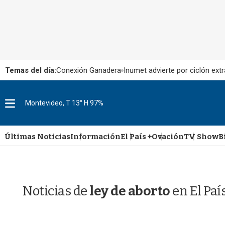
Temas del día:
Conexión Ganadera
Inumet advierte por ciclón extr
M
Montevideo, T 13° H 97%
e
n
u
Últimas Noticias
Información
El País +
Ovación
TV Show
B
Noticias de
ley de aborto
en El Pa