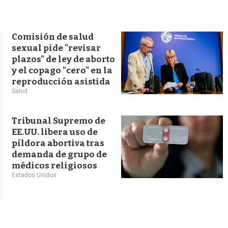
s
q
u
e
Comisión de salud
d
sexual pide "revisar
a
plazos" de ley de aborto
y el copago "cero" en la
reproducción asistida
Salud
Tribunal Supremo de
EE.UU. libera uso de
píldora abortiva tras
demanda de grupo de
médicos religiosos
Estados Unidos