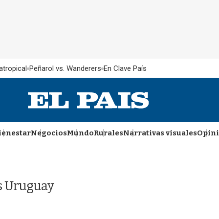
atropical
Peñarol vs. Wanderers
En Clave País
ienestar
Negocios
Mundo
Rurales
Narrativas visuales
Opin
ís Uruguay