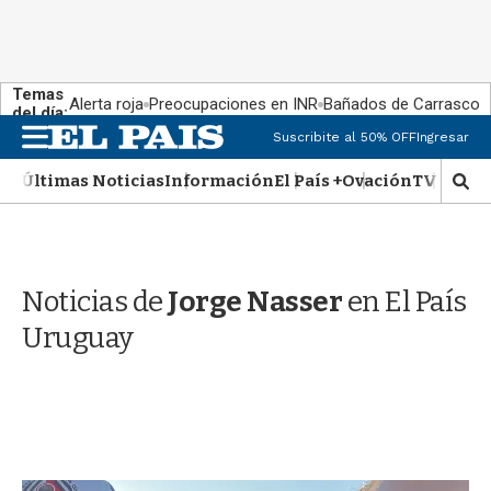
Temas
Alerta roja
Preocupaciones en INR
Bañados de Carrasco
del día:
M
Suscribite al 50% OFF
Ingresar
e
n
Últimas Noticias
Información
El País +
Ovación
TV Show
M
u
o
s
t
r
Noticias de
Jorge Nasser
en El País
a
r
Uruguay
b
�
s
q
u
e
d