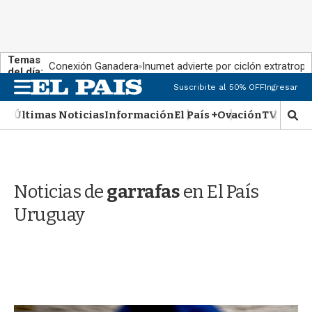
Temas
Conexión Ganadera
Inumet advierte por ciclón extratropi
del día:
M
Suscribite al 50% OFF
Ingresar
e
n
Últimas Noticias
Información
El País +
Ovación
TV Show
M
u
o
s
t
r
Noticias de
garrafas
en El País
a
r
Uruguay
b
�
s
q
u
e
d