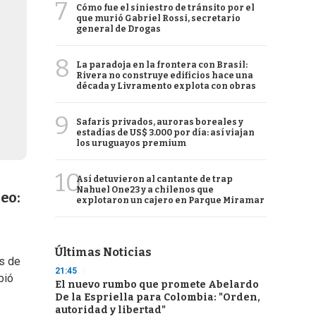
7
Cómo fue el siniestro de tránsito por el
que murió Gabriel Rossi, secretario
general de Drogas
8
La paradoja en la frontera con Brasil:
Rivera no construye edificios hace una
década y Livramento explota con obras
9
Safaris privados, auroras boreales y
estadías de US$ 3.000 por día: así viajan
los uruguayos premium
10
Así detuvieron al cantante de trap
Nahuel One23 y a chilenos que
eo:
explotaron un cajero en Parque Miramar
Últimas Noticias
ás de
21:45
bió
El nuevo rumbo que promete Abelardo
De la Espriella para Colombia: "Orden,
autoridad y libertad"