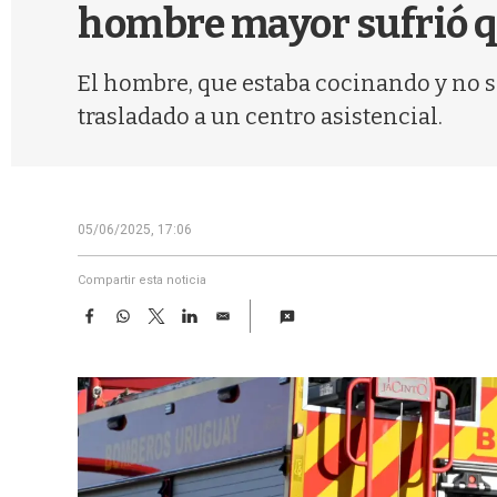
hombre mayor sufrió
El hombre, que estaba cocinando y no se 
trasladado a un centro asistencial.
05/06/2025, 17:06
Compartir esta noticia
F
W
T
L
E
a
h
w
i
m
c
a
i
n
a
e
t
t
k
i
b
s
t
e
l
o
A
e
d
o
p
r
I
k
p
n