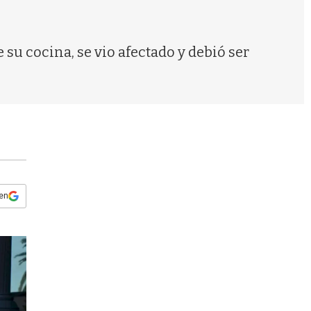
s
q
u
e
 su cocina, se vio afectado y debió ser
d
a
 en