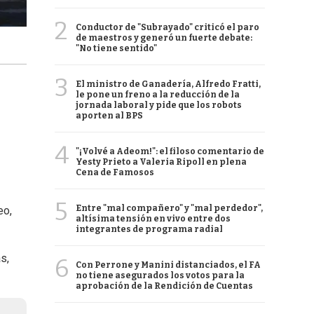
2
Conductor de "Subrayado" criticó el paro
de maestros y generó un fuerte debate:
"No tiene sentido"
3
El ministro de Ganadería, Alfredo Fratti,
le pone un freno a la reducción de la
jornada laboral y pide que los robots
aporten al BPS
4
"¡Volvé a Adeom!": el filoso comentario de
Yesty Prieto a Valeria Ripoll en plena
Cena de Famosos
5
Entre "mal compañero" y "mal perdedor",
eo,
altísima tensión en vivo entre dos
integrantes de programa radial
s,
6
Con Perrone y Manini distanciados, el FA
no tiene asegurados los votos para la
aprobación de la Rendición de Cuentas