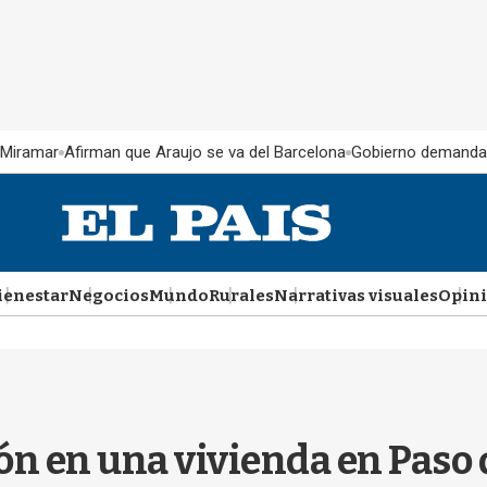
 Miramar
Afirman que Araujo se va del Barcelona
Gobierno demanda
ienestar
Negocios
Mundo
Rurales
Narrativas visuales
Opin
ón en una vivienda en Paso 