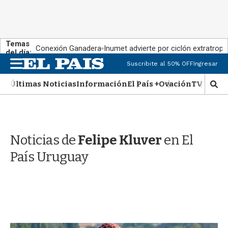
Temas
Conexión Ganadera
Inumet advierte por ciclón extratropi
del día:
M
Suscribite al 50% OFF
Ingresar
e
n
Últimas Noticias
Información
El País +
Ovación
TV Show
M
u
o
s
t
r
Noticias de
Felipe Kluver
en El
a
r
País Uruguay
b
�
s
q
u
e
d