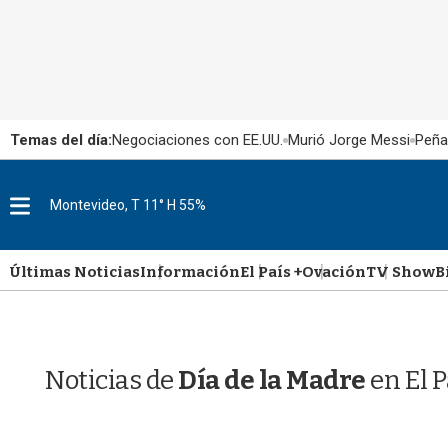
Temas del día:
Negociaciones con EE.UU.
Murió Jorge Messi
Peña
M
Montevideo, T 11° H 55%
e
n
u
Últimas Noticias
Información
El País +
Ovación
TV Show
B
Noticias de
Día de la Madre
en El 