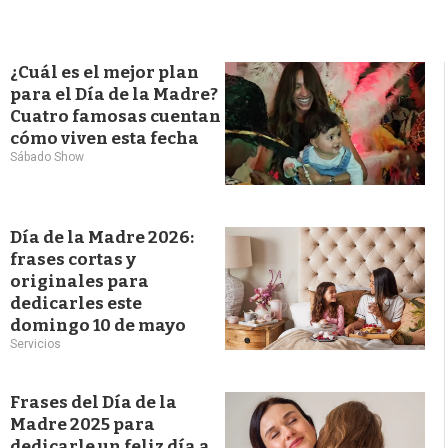
¿Cuál es el mejor plan
para el Día de la Madre?
Cuatro famosas cuentan
cómo viven esta fecha
Sábado Show
Día de la Madre 2026:
frases cortas y
originales para
dedicarles este
domingo 10 de mayo
Servicios
Frases del Día de la
Madre 2025 para
dedicarle un feliz día a