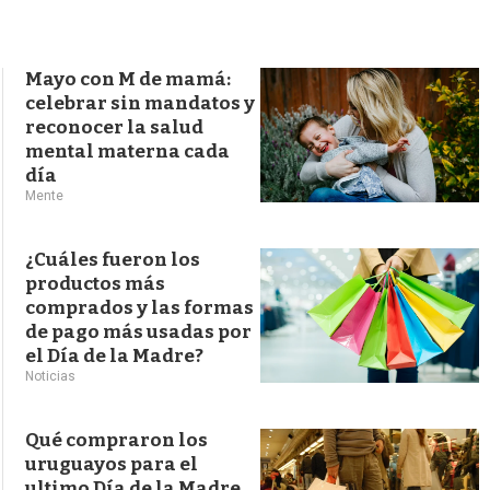
s
q
u
e
Mayo con M de mamá:
d
celebrar sin mandatos y
a
reconocer la salud
mental materna cada
día
Mente
¿Cuáles fueron los
productos más
comprados y las formas
de pago más usadas por
el Día de la Madre?
Noticias
Qué compraron los
uruguayos para el
ultimo Día de la Madre,