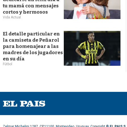
tu mamá con mensajes
cortos y hermosos
Vida Actual
El detalle particular en
la camiseta de Peñarol
para homenajear a las
madres de los jugadores
en su día
Fútbol
Zelmar Michelini 1287, CP.11100, Montevideo, Uruguay. Copyright ®
EL PAIS S.