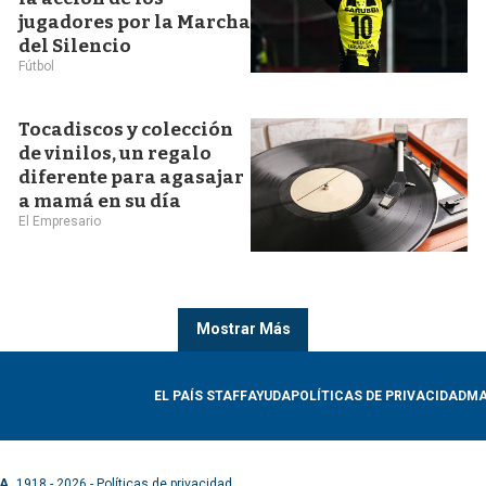
jugadores por la Marcha
del Silencio
Fútbol
Tocadiscos y colección
de vinilos, un regalo
diferente para agasajar
a mamá en su día
El Empresario
Mostrar Más
EL PAÍS STAFF
AYUDA
POLÍTICAS DE PRIVACIDAD
MA
A.
1918 - 2026 -
Políticas de privacidad