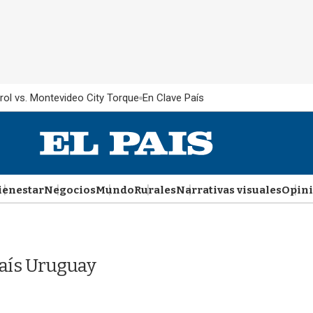
rol vs. Montevideo City Torque
En Clave País
ienestar
Negocios
Mundo
Rurales
Narrativas visuales
Opin
País Uruguay