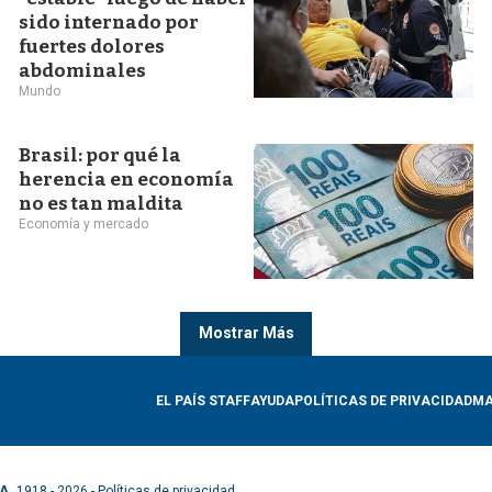
sido internado por
fuertes dolores
abdominales
Mundo
Brasil: por qué la
herencia en economía
no es tan maldita
Economía y mercado
Mostrar Más
EL PAÍS STAFF
AYUDA
POLÍTICAS DE PRIVACIDAD
MA
A.
1918 - 2026 -
Políticas de privacidad