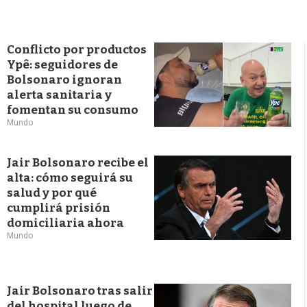
Conflicto por productos
Ypê: seguidores de
Bolsonaro ignoran
alerta sanitaria y
fomentan su consumo
Mundo
Jair Bolsonaro recibe el
alta: cómo seguirá su
salud y por qué
cumplirá prisión
domiciliaria ahora
Mundo
Jair Bolsonaro tras salir
del hospital luego de