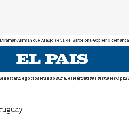
 Miramar
Afirman que Araujo se va del Barcelona
Gobierno demanda
ienestar
Negocios
Mundo
Rurales
Narrativas visuales
Opin
Uruguay