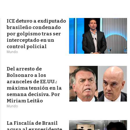
s
q
u
e
ICE detuvo a exdiputado
d
brasileño condenado
a
por golpismo tras ser
interceptado en un
control policial
Mundo
Del arresto de
Bolsonaro a los
aranceles de EE.UU.:
máxima tensión en la
semana decisiva. Por
Miriam Leitão
Mundo
La Fiscalía de Brasil
acusa al expresidente