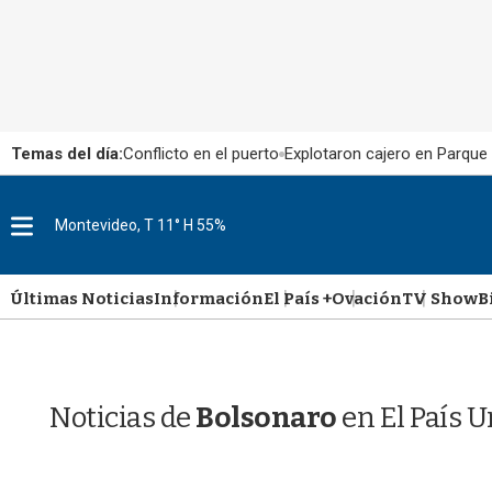
Temas del día:
Conflicto en el puerto
Explotaron cajero en Parque
M
Montevideo, T 11° H 55%
e
n
u
Últimas Noticias
Información
El País +
Ovación
TV Show
B
Noticias de
Bolsonaro
en El País 