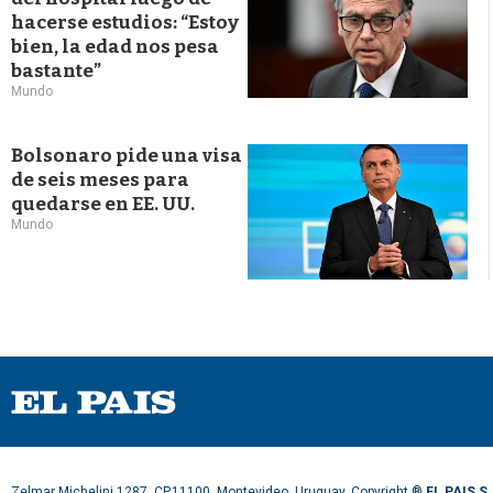
hacerse estudios: “Estoy
bien, la edad nos pesa
bastante”
Mundo
Bolsonaro pide una visa
de seis meses para
quedarse en EE. UU.
Mundo
Zelmar Michelini 1287, CP.11100, Montevideo, Uruguay. Copyright ®
EL PAIS S.