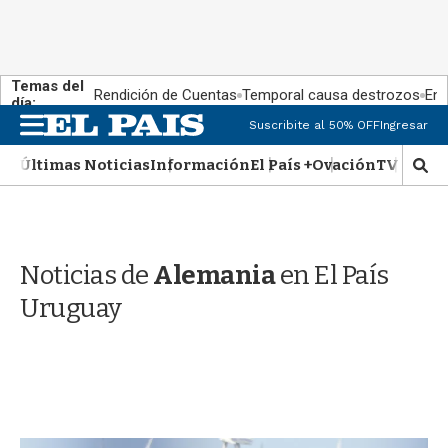
Temas del
Rendición de Cuentas
Temporal causa destrozos
En 
día:
M
Suscribite al 50% OFF
Ingresar
e
n
Últimas Noticias
Información
El País +
Ovación
TV Show
M
u
o
s
t
r
Noticias de
Alemania
en El País
a
r
Uruguay
b
�
s
q
u
e
d