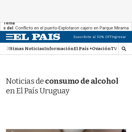
Tema
s del
Conflicto en el puerto
Explotaron cajero en Parque Miramar
día:
M
Suscribite al 50% OFF
Ingresar
e
n
Últimas Noticias
Información
El País +
Ovación
TV Show
M
u
o
s
t
r
Noticias de
consumo de alcohol
a
r
en El País Uruguay
b
�
s
q
u
e
d