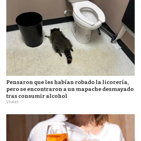
a
Pensaron que les habían robado la licorería,
pero se encontraron a un mapache desmayado
tras consumir alcohol
Virales