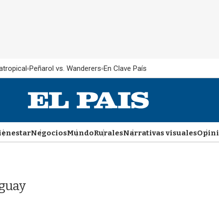
atropical
Peñarol vs. Wanderers
En Clave País
ienestar
Negocios
Mundo
Rurales
Narrativas visuales
Opin
uguay