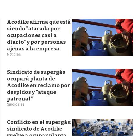
s
q
u
e
Acodike afirma que está
d
siendo "atacada por
a
ocupaciones casi a
diario" y por personas
ajenas a la empresa
Noticias
Sindicato de supergás
ocupará planta de
Acodike en reclamo por
despidos y "ataque
patronal"
Sindicales
Conflicto en el supergás:
sindicato de Acodike
vuelve a ocupar planta