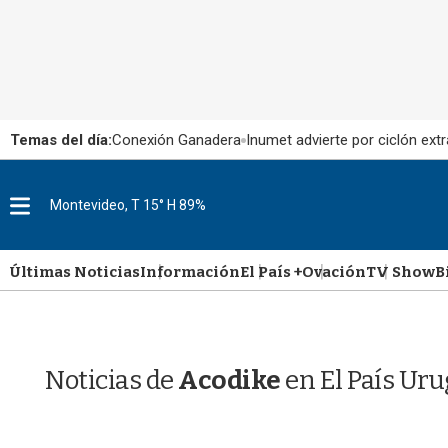
Temas del día:
Conexión Ganadera
Inumet advierte por ciclón extr
M
Montevideo, T 15° H 89%
e
n
u
Últimas Noticias
Información
El País +
Ovación
TV Show
B
Noticias de
Acodike
en El País Ur