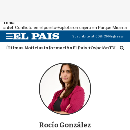
Tema
s del
Conflicto en el puerto
Explotaron cajero en Parque Miramar
día:
M
Suscribite al 50% OFF
Ingresar
e
n
Últimas Noticias
Información
El País +
Ovación
TV Show
M
u
o
s
t
r
a
r
b
�
s
q
u
e
Rocío González
d