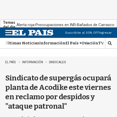
Temas
Alerta roja
Preocupaciones en INR
Bañados de Carrasco
del día:
Suscribite al 50% OFF
Ingresar
M
e
Últimas Noticias
Información
El País +
Ovación
TV Show
n
M
u
o
s
t
EL PAÍS
INFORMACIÓN
SINDICALES
r
a
Sindicato de supergás ocupará
r
b
planta de Acodike este viernes
�
s
en reclamo por despidos y
q
u
"ataque patronal"
e
d