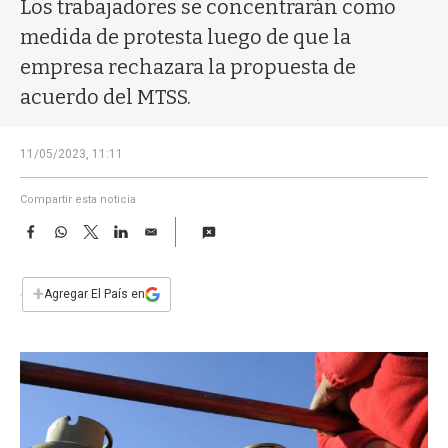
a
Los trabajadores se concentrarán como
medida de protesta luego de que la
empresa rechazara la propuesta de
acuerdo del MTSS.
11/05/2023, 11:11
Compartir esta noticia
F
W
T
L
E
a
h
w
i
m
c
a
i
n
a
e
t
t
k
i
+
Agregar El País en
b
s
t
e
l
o
A
e
d
o
p
r
I
k
p
n