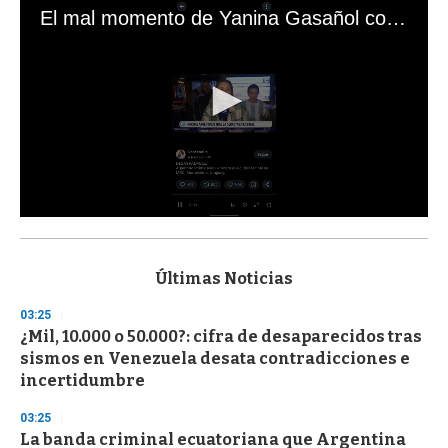
El mal momento de Yanina Gasañol con un hincha argentino en "Subrayado"
0
s
e
c
Últimas Noticias
o
n
03:25
d
¿Mil, 10.000 o 50.000?: cifra de desaparecidos tras
s
o
sismos en Venezuela desata contradicciones e
f
incertidumbre
3
3
s
03:25
e
La banda criminal ecuatoriana que Argentina
c