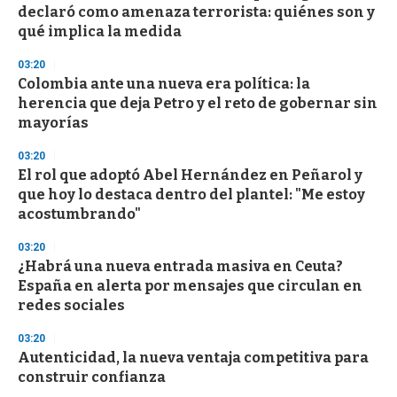
declaró como amenaza terrorista: quiénes son y
o
n
qué implica la medida
d
s
03:20
Colombia ante una nueva era política: la
herencia que deja Petro y el reto de gobernar sin
mayorías
03:20
El rol que adoptó Abel Hernández en Peñarol y
que hoy lo destaca dentro del plantel: "Me estoy
acostumbrando"
03:20
¿Habrá una nueva entrada masiva en Ceuta?
España en alerta por mensajes que circulan en
redes sociales
03:20
Autenticidad, la nueva ventaja competitiva para
construir confianza