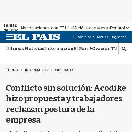
Temas
Negociaciones con EE.UU.
Murió Jorge Messi
Peñarol vs
del día:
Suscribite al 50% OFF
Ingresar
M
e
Últimas Noticias
Información
El País +
Ovación
TV Show
n
M
u
o
s
t
EL PAÍS
INFORMACIÓN
SINDICALES
r
a
Conflicto sin solución: Acodike
r
b
hizo propuesta y trabajadores
�
s
rechazan postura de la
q
u
empresa
e
d