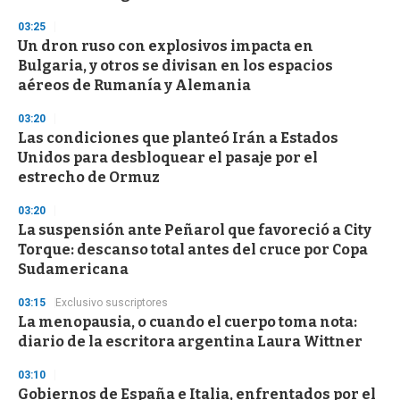
d
s
03:25
Un dron ruso con explosivos impacta en
Bulgaria, y otros se divisan en los espacios
aéreos de Rumanía y Alemania
03:20
Las condiciones que planteó Irán a Estados
Unidos para desbloquear el pasaje por el
estrecho de Ormuz
03:20
La suspensión ante Peñarol que favoreció a City
Torque: descanso total antes del cruce por Copa
Sudamericana
03:15
Exclusivo suscriptores
La menopausia, o cuando el cuerpo toma nota:
diario de la escritora argentina Laura Wittner
03:10
Gobiernos de España e Italia, enfrentados por el