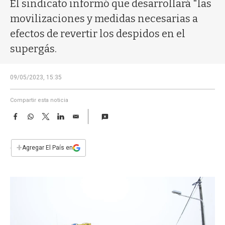
a
El sindicato informó que desarrollará "las
movilizaciones y medidas necesarias a
efectos de revertir los despidos en el
supergás.
09/05/2023, 15:35
Compartir esta noticia
F
W
T
L
E
a
h
w
i
m
c
a
i
n
a
e
t
t
k
i
+
Agregar El País en
b
s
t
e
l
o
A
e
d
o
p
r
I
k
p
n