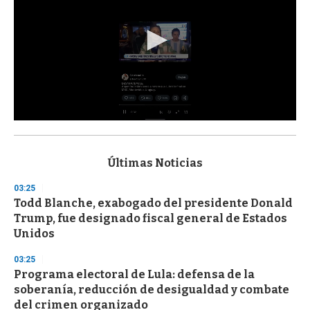
0
s
e
c
Últimas Noticias
o
n
03:25
d
Todd Blanche, exabogado del presidente Donald
s
o
Trump, fue designado fiscal general de Estados
f
Unidos
3
3
s
03:25
e
Programa electoral de Lula: defensa de la
c
soberanía, reducción de desigualdad y combate
o
n
del crimen organizado