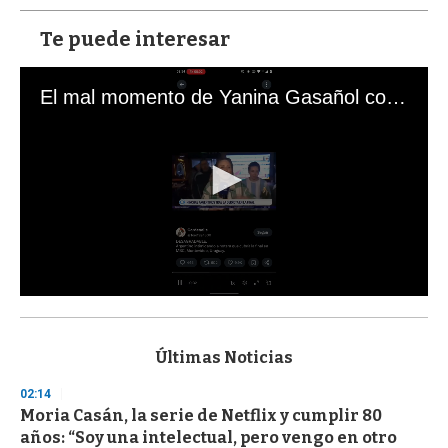
Te puede interesar
El mal momento de Yanina Gasañol con un hincha argentino en "Subrayado"
0
s
e
c
Últimas Noticias
o
n
02:14
d
Moria Casán, la serie de Netflix y cumplir 80
s
o
años: “Soy una intelectual, pero vengo en otro
f