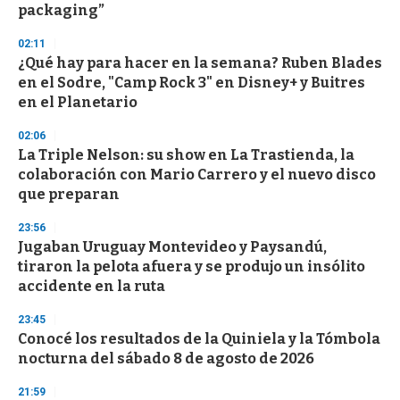
packaging”
3
3
s
02:11
e
¿Qué hay para hacer en la semana? Ruben Blades
c
en el Sodre, "Camp Rock 3" en Disney+ y Buitres
o
n
en el Planetario
d
s
02:06
La Triple Nelson: su show en La Trastienda, la
colaboración con Mario Carrero y el nuevo disco
que preparan
23:56
Jugaban Uruguay Montevideo y Paysandú,
tiraron la pelota afuera y se produjo un insólito
accidente en la ruta
23:45
Conocé los resultados de la Quiniela y la Tómbola
nocturna del sábado 8 de agosto de 2026
21:59