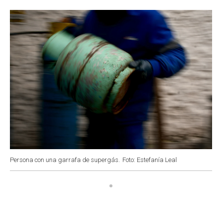
o
p
r
I
k
p
n
Persona con una garrafa de supergás.
Foto: Estefanía Leal