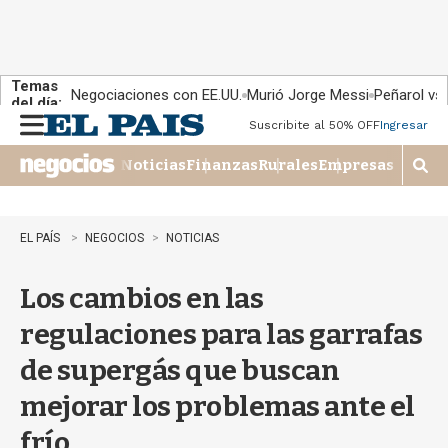
Temas
Negociaciones con EE.UU.
Murió Jorge Messi
Peñarol vs
del día:
Suscribite al 50% OFF
Ingresar
M
e
Noticias
Finanzas
Rurales
Empresas
n
M
u
o
s
t
EL PAÍS
NEGOCIOS
NOTICIAS
r
a
Los cambios en las
r
b
regulaciones para las garrafas
�
s
de supergás que buscan
q
u
mejorar los problemas ante el
e
d
frío