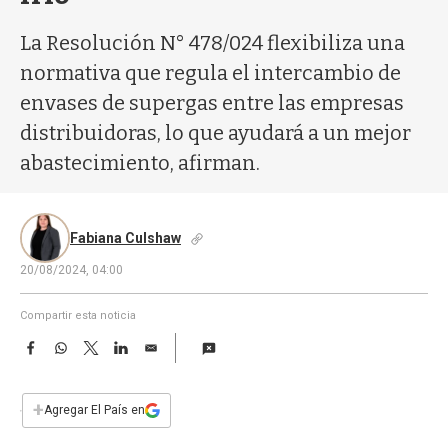
a
La Resolución N° 478/024 flexibiliza una
normativa que regula el intercambio de
envases de supergas entre las empresas
distribuidoras, lo que ayudará a un mejor
abastecimiento, afirman.
Fabiana Culshaw
20/08/2024, 04:00
Compartir esta noticia
F
W
T
L
E
a
h
w
i
m
c
a
i
n
a
e
t
t
k
i
+
Agregar El País en
b
s
t
e
l
o
A
e
d