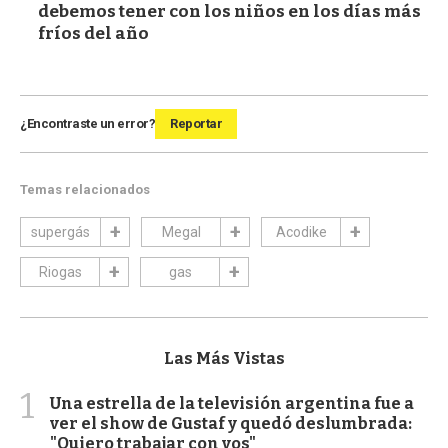
debemos tener con los niños en los días más
fríos del año
¿Encontraste un error?
Reportar
Temas relacionados
supergás
Megal
Acodike
Riogas
gas
Las Más Vistas
1
Una estrella de la televisión argentina fue a
ver el show de Gustaf y quedó deslumbrada:
"Quiero trabajar con vos"