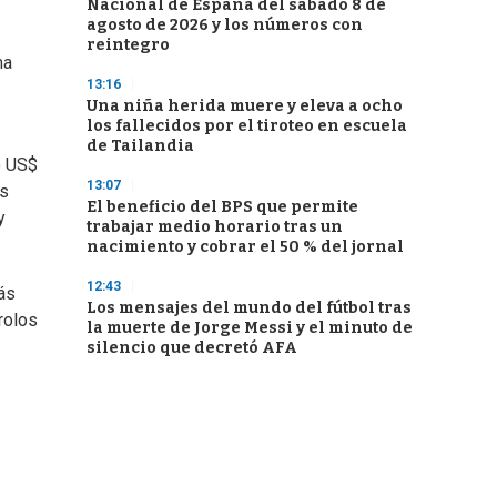
Nacional de España del sábado 8 de
agosto de 2026 y los números con
reintegro
ma
13:16
Una niña herida muere y eleva a ocho
los fallecidos por el tiroteo en escuela
de Tailandia
ó US$
13:07
es
El beneficio del BPS que permite
y
trabajar medio horario tras un
nacimiento y cobrar el 50 % del jornal
12:43
más
Los mensajes del mundo del fútbol tras
rolos
la muerte de Jorge Messi y el minuto de
silencio que decretó AFA