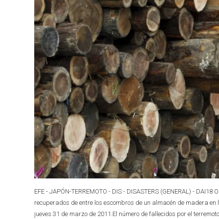
EFE - JAPÓN-TERREMOTO - DIS - DISASTERS (GENERAL) - DAI18 OFU
recuperados de entre los escombros de un almacén de madera en la 
jueves 31 de marzo de 2011.El número de fallecidos por el terremo