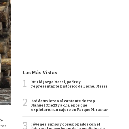
Las Más Vistas
1
Murió Jorge Messi, padre y
representante histórico de Lionel Messi
2
Así detuvieron al cantante de trap
Nahuel One23 y a chilenos que
explotaron un cajero en Parque Miramar
y,
3
Jóvenes, sanos y obsesionados con el
tras
futuro: el nuevo boom de la medicina de