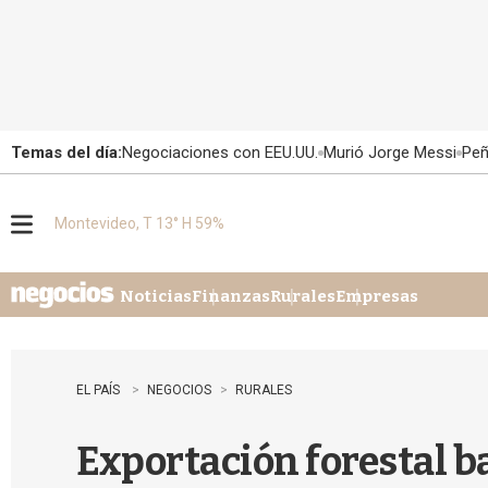
Temas del día:
Negociaciones con EEU.UU.
Murió Jorge Messi
Peñ
Montevideo, T 13° H 59%
M
e
n
u
Noticias
Finanzas
Rurales
Empresas
EL PAÍS
NEGOCIOS
RURALES
Exportación forestal ba