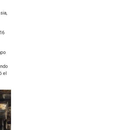
sia,
016
mpo
endo
ó el