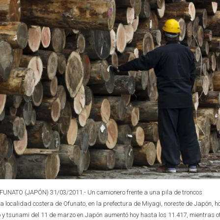
NATO (JAPÓN) 31/03/2011.- Un camionero frente a una pila de troncos
localidad costera de Ofunato, en la prefectura de Miyagi, noreste de Japón, ho
to y tsunami del 11 de marzo en Japón aumentó hoy hasta los 11.417, mientras o