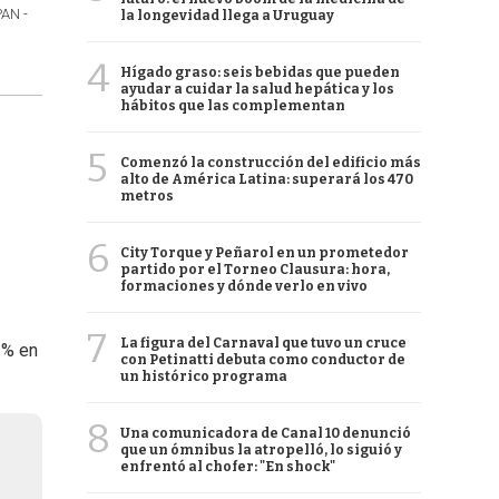
PAN -
la longevidad llega a Uruguay
4
Hígado graso: seis bebidas que pueden
ayudar a cuidar la salud hepática y los
hábitos que las complementan
5
Comenzó la construcción del edificio más
alto de América Latina: superará los 470
metros
6
City Torque y Peñarol en un prometedor
partido por el Torneo Clausura: hora,
formaciones y dónde verlo en vivo
7
La figura del Carnaval que tuvo un cruce
3% en
con Petinatti debuta como conductor de
un histórico programa
8
Una comunicadora de Canal 10 denunció
que un ómnibus la atropelló, lo siguió y
enfrentó al chofer: "En shock"