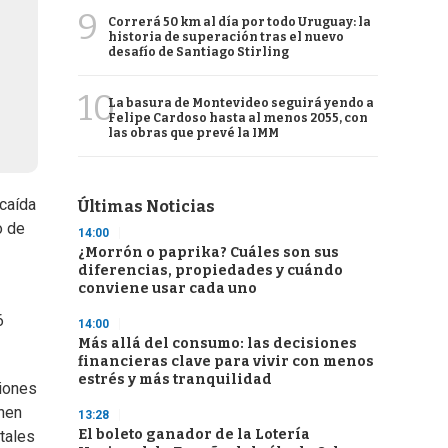
9
Correrá 50 km al día por todo Uruguay: la
historia de superación tras el nuevo
desafío de Santiago Stirling
10
La basura de Montevideo seguirá yendo a
Felipe Cardoso hasta al menos 2055, con
las obras que prevé la IMM
 caída
Últimas Noticias
o de
14:00
¿Morrón o paprika? Cuáles son sus
diferencias, propiedades y cuándo
conviene usar cada uno
6
14:00
Más allá del consumo: las decisiones
financieras clave para vivir con menos
estrés y más tranquilidad
ciones
enen
13:28
El boleto ganador de la Lotería
tales