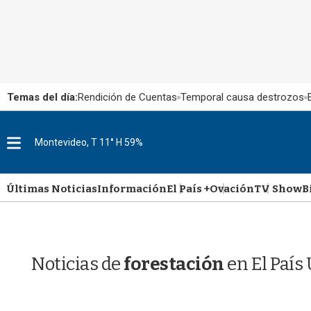
Temas del día:
Rendición de Cuentas
Temporal causa destrozos
M
Montevideo, T 11° H 59%
e
n
u
Últimas Noticias
Información
El País +
Ovación
TV Show
B
Noticias de
forestación
en El País