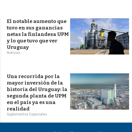
s
q
u
e
El notable aumento que
d
tuvo en sus ganancias
a
netas la finlandesa UPM
y lo que tuvo que ver
Uruguay
Noticias
Una recorrida por la
mayor inversión de la
historia del Uruguay: la
segunda planta de UPM
en el país ya es una
realidad
Suplementos Especiales