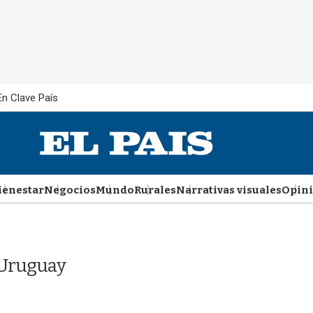
En Clave País
ienestar
Negocios
Mundo
Rurales
Narrativas visuales
Opin
 Uruguay