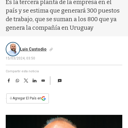
a
Es la tercera planta de la empresa en el
país y se estima que generará 300 puestos
de trabajo, que se suman a los 800 que ya
genera la compañía en Uruguay
Luis Custodio
15/03/2024, 03:50
Compartir esta noticia
F
W
T
L
E
a
h
w
i
m
c
a
i
n
a
e
t
t
k
i
+
Agregar El País en
b
s
t
e
l
o
A
e
d
o
p
r
I
k
p
n