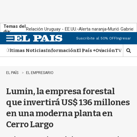
Temas del
Relación Uruguay - EE.UU.
Alerta naranja
Murió Gabriel 
día:
Suscribite al 50% OFF
Ingresar
M
e
Últimas Noticias
Información
El País +
Ovación
TV Show
n
M
u
o
s
t
EL PAÍS
EL EMPRESARIO
r
a
Lumin, la empresa forestal
r
b
que invertirá US$ 136 millones
�
s
en una moderna planta en
q
u
Cerro Largo
e
d