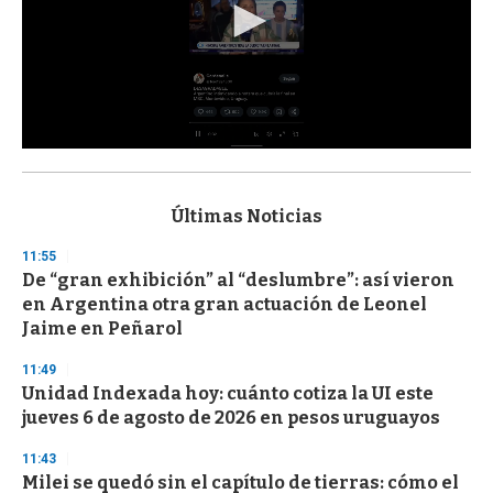
0
s
e
c
Últimas Noticias
o
n
11:55
d
De “gran exhibición” al “deslumbre”: así vieron
s
o
en Argentina otra gran actuación de Leonel
f
Jaime en Peñarol
3
3
s
11:49
e
Unidad Indexada hoy: cuánto cotiza la UI este
c
jueves 6 de agosto de 2026 en pesos uruguayos
o
n
d
11:43
s
Milei se quedó sin el capítulo de tierras: cómo el