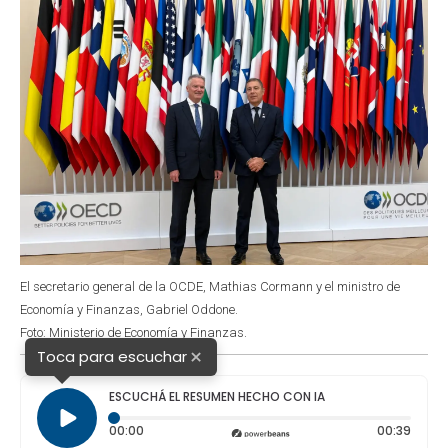
El secretario general de la OCDE, Mathias Cormann y el ministro de
Economía y Finanzas, Gabriel Oddone.
Foto: Ministerio de Economía y Finanzas.
×
Toca para escuchar
ESCUCHÁ EL RESUMEN HECHO CON IA
Tiempo transcurrido: 0 segundos
Durac
00:00
00:39