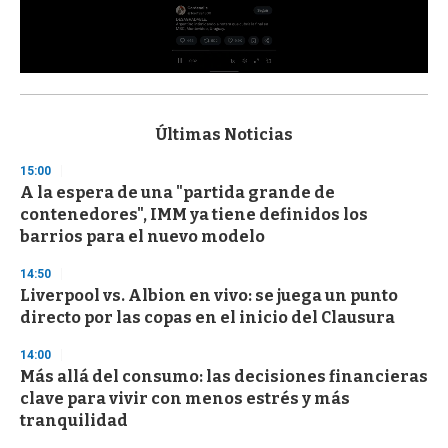
0
s
e
c
Últimas Noticias
o
n
15:00
d
A la espera de una "partida grande de
s
o
contenedores", IMM ya tiene definidos los
f
barrios para el nuevo modelo
3
3
s
14:50
e
Liverpool vs. Albion en vivo: se juega un punto
c
directo por las copas en el inicio del Clausura
o
n
d
14:00
s
Más allá del consumo: las decisiones financieras
clave para vivir con menos estrés y más
tranquilidad