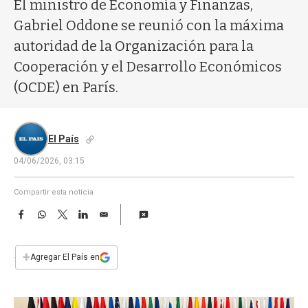
a
El ministro de Economía y Finanzas,
Gabriel Oddone se reunió con la máxima
autoridad de la Organización para la
Cooperación y el Desarrollo Económicos
(OCDE) en París.
El País
04/06/2026, 03:15
Compartir esta noticia
F
W
T
L
E
a
h
w
i
m
c
a
i
n
a
e
t
t
k
i
+
Agregar El País en
b
s
t
e
l
o
A
e
d
o
p
r
I
k
p
n