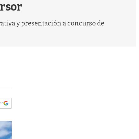
s
ersor
q
u
e
erativa y presentación a concurso de
d
a
 en