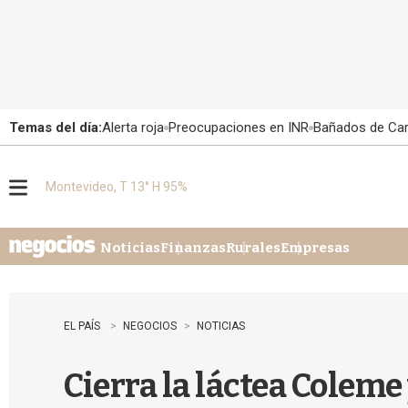
Temas del día:
Alerta roja
Preocupaciones en INR
Bañados de Ca
Montevideo, T 13° H 95%
M
e
n
u
Noticias
Finanzas
Rurales
Empresas
EL PAÍS
NEGOCIOS
NOTICIAS
Cierra la láctea Coleme