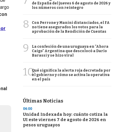
7
 de
de España del jueves 6 de agosto de 2026 y
Largo
los números con reintegro
con
8
Con Perrone y Manini distanciados, el FA
no tiene asegurados los votos para la
sor
aprobación de la Rendición de Cuentas
9
La confesión de una uruguaya en "Ahora
Caigo" Argentina que descolocó a Darío
Barassi y se hizo viral
10
Qué significa la alerta roja decretada por
el gobierno y cómo se activa la operativa
en el país
onal
Últimas Noticias
06:00
Unidad Indexada hoy: cuánto cotiza la
UI este viernes 7 de agosto de 2026 en
pesos uruguayos