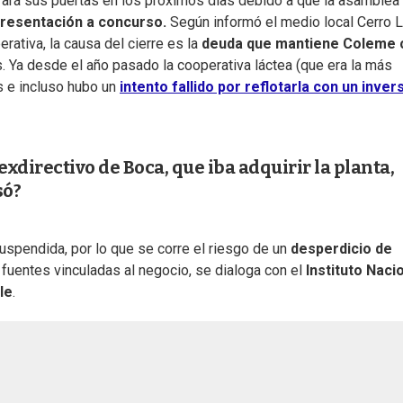
rará sus puertas en los próximos días debido a que la asamblea
 presentación a concurso.
Según informó el medio local Cerro 
rativa, la causa del cierre es la
deuda que mantiene Coleme 
. Ya desde el año pasado la cooperativa láctea (que era la más
s e incluso hubo un
intento fallido por reflotarla con un inver
exdirectivo de Boca, que iba adquirir la planta,
só?
uspendida, por lo que se corre el riesgo de un
desperdicio de
fuentes vinculadas al negocio, se dialoga con el
Instituto Naci
le
.