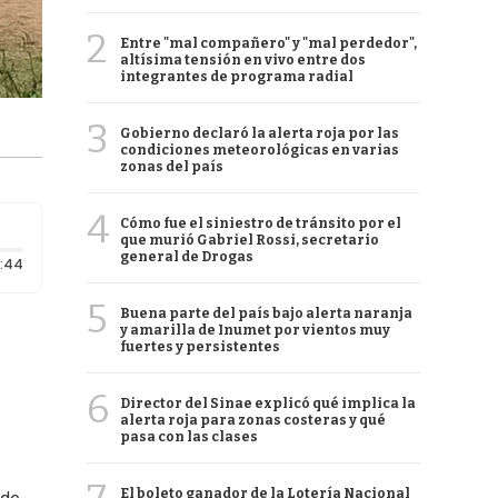
2
Entre "mal compañero" y "mal perdedor",
altísima tensión en vivo entre dos
integrantes de programa radial
3
Gobierno declaró la alerta roja por las
condiciones meteorológicas en varias
zonas del país
4
Cómo fue el siniestro de tránsito por el
que murió Gabriel Rossi, secretario
general de Drogas
Duración: 44 segundos
:44
5
Buena parte del país bajo alerta naranja
y amarilla de Inumet por vientos muy
fuertes y persistentes
6
Director del Sinae explicó qué implica la
alerta roja para zonas costeras y qué
pasa con las clases
El boleto ganador de la Lotería Nacional