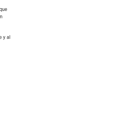
 que
un
 y al