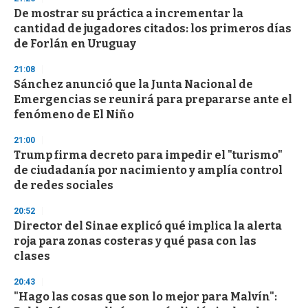
3
s
De mostrar su práctica a incrementar la
e
cantidad de jugadores citados: los primeros días
c
de Forlán en Uruguay
o
n
d
21:08
s
Sánchez anunció que la Junta Nacional de
Emergencias se reunirá para prepararse ante el
fenómeno de El Niño
21:00
Trump firma decreto para impedir el "turismo"
de ciudadanía por nacimiento y amplía control
de redes sociales
20:52
Director del Sinae explicó qué implica la alerta
roja para zonas costeras y qué pasa con las
clases
20:43
"Hago las cosas que son lo mejor para Malvín":