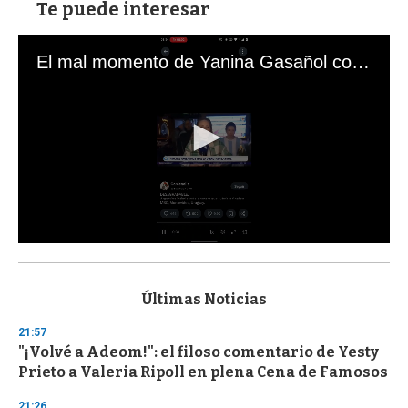
Te puede interesar
El mal momento de Yanina Gasañol con un hincha argentino en "Subrayado"
0
s
e
c
Últimas Noticias
o
n
21:57
d
"¡Volvé a Adeom!": el filoso comentario de Yesty
s
o
Prieto a Valeria Ripoll en plena Cena de Famosos
f
3
21:26