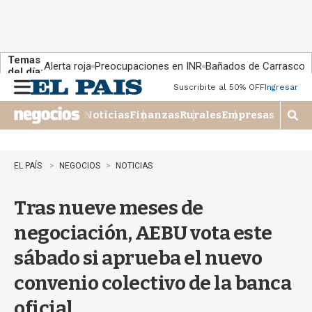
Temas
Alerta roja
Preocupaciones en INR
Bañados de Carrasco
del día:
Suscribite al 50% OFF
Ingresar
M
e
Noticias
Finanzas
Rurales
Empresas
n
M
u
o
s
t
EL PAÍS
NEGOCIOS
NOTICIAS
r
a
Tras nueve meses de
r
b
negociación, AEBU vota este
�
s
sábado si aprueba el nuevo
q
u
convenio colectivo de la banca
e
d
oficial