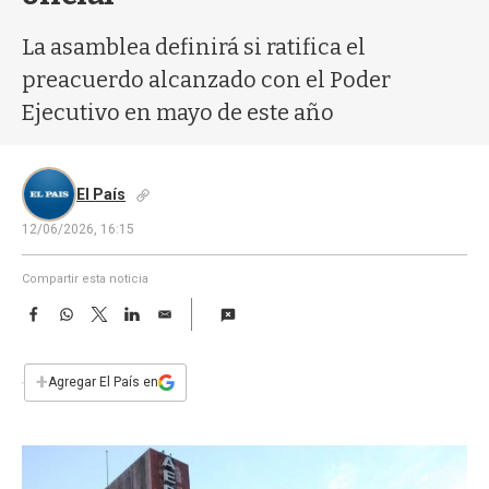
a
La asamblea definirá si ratifica el
preacuerdo alcanzado con el Poder
Ejecutivo en mayo de este año
El País
12/06/2026, 16:15
Compartir esta noticia
F
W
T
L
E
a
h
w
i
m
c
a
i
n
a
e
t
t
k
i
+
Agregar El País en
b
s
t
e
l
o
A
e
d
o
p
r
I
k
p
n