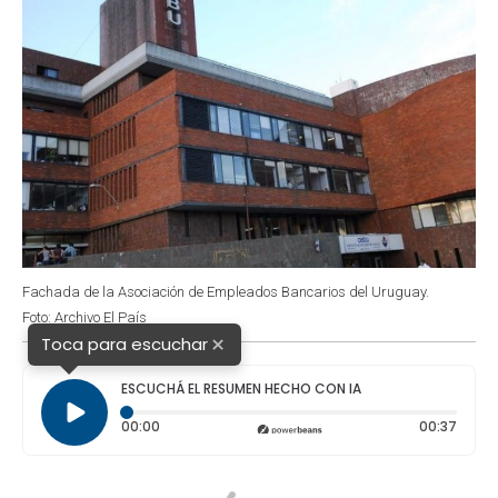
Fachada de la Asociación de Empleados Bancarios del Uruguay.
Foto: Archivo El País
×
Toca para escuchar
ESCUCHÁ EL RESUMEN HECHO CON IA
Tiempo transcurrido: 0 segundos
Durac
00:00
00:37