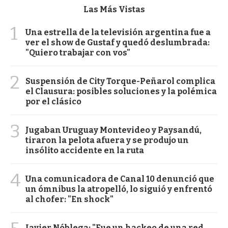
Las Más Vistas
1
Una estrella de la televisión argentina fue a
ver el show de Gustaf y quedó deslumbrada:
"Quiero trabajar con vos"
2
Suspensión de City Torque-Peñarol complica
el Clausura: posibles soluciones y la polémica
por el clásico
3
Jugaban Uruguay Montevideo y Paysandú,
tiraron la pelota afuera y se produjo un
insólito accidente en la ruta
4
Una comunicadora de Canal 10 denunció que
un ómnibus la atropelló, lo siguió y enfrentó
al chofer: "En shock"
Javier Nóblega: "Fue un hackeo de una red