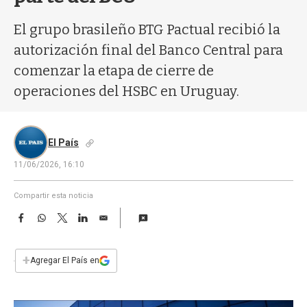
a
El grupo brasileño BTG Pactual recibió la
autorización final del Banco Central para
comenzar la etapa de cierre de
operaciones del HSBC en Uruguay.
El País
11/06/2026, 16:10
Compartir esta noticia
F
W
T
L
E
a
h
w
i
m
c
a
i
n
a
e
t
t
k
i
+
Agregar El País en
b
s
t
e
l
o
A
e
d
o
p
r
I