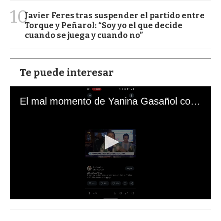
10
Javier Feres tras suspender el partido entre
Torque y Peñarol: “Soy yo el que decide
cuando se juega y cuando no”
Te puede interesar
El mal momento de Yanina Gasañol con un hincha argentino en "Subrayado"
0
s
e