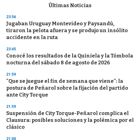
c
Últimas Noticias
o
n
23:56
d
Jugaban Uruguay Montevideo y Paysandú,
s
o
tiraron la pelota afuera y se produjo un insólito
f
accidente en la ruta
3
3
s
23:45
e
Conocé los resultados de la Quiniela y la Tómbola
c
nocturna del sábado 8 de agosto de 2026
o
n
d
21:59
s
"Que se juegue el fin de semana que viene": la
postura de Peñarol sobre la fijación del partido
ante City Torque
21:59
Suspensión de City Torque-Peñarol complica el
Clausura: posibles soluciones y la polémica por el
clásico
21:00