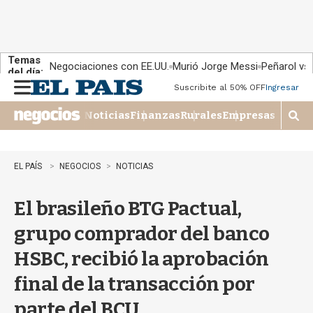
Temas
Negociaciones con EE.UU.
Murió Jorge Messi
Peñarol vs
del día:
Suscribite al 50% OFF
Ingresar
M
e
Noticias
Finanzas
Rurales
Empresas
n
M
u
o
s
t
EL PAÍS
NEGOCIOS
NOTICIAS
r
a
El brasileño BTG Pactual,
r
b
grupo comprador del banco
�
s
HSBC, recibió la aprobación
q
u
final de la transacción por
e
d
parte del BCU