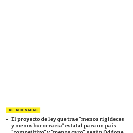
RELACIONADAS
El proyecto de ley que trae "menos rigideces
y menos burocracia" estatal para un país
"competitivo" y "menos caro", según Oddone