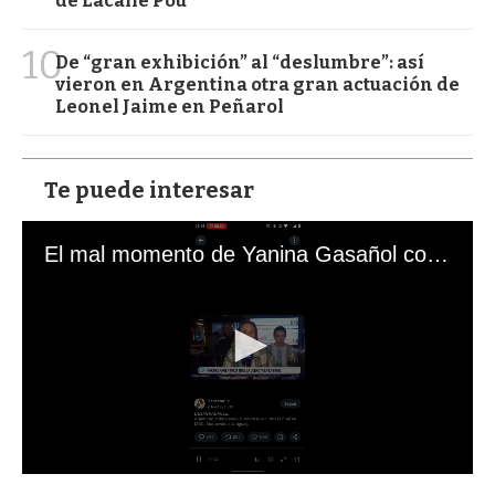
de Lacalle Pou
10
De “gran exhibición” al “deslumbre”: así
vieron en Argentina otra gran actuación de
Leonel Jaime en Peñarol
Te puede interesar
El mal momento de Yanina Gasañol con un hincha argentino en "Subrayado"
0