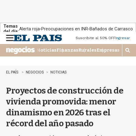
Temas
Alerta roja
Preocupaciones en INR
Bañados de Carrasco
del día:
Suscribite al 50% OFF
Ingresar
M
e
Noticias
Finanzas
Rurales
Empresas
n
M
u
o
s
t
EL PAÍS
NEGOCIOS
NOTICIAS
r
a
Proyectos de construcción de
r
b
vivienda promovida: menor
�
s
dinamismo en 2026 tras el
q
u
récord del año pasado
e
d