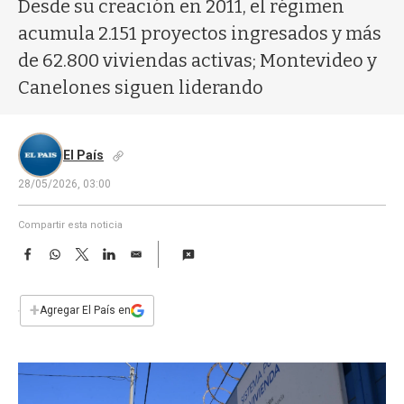
a
Desde su creación en 2011, el régimen
acumula 2.151 proyectos ingresados y más
de 62.800 viviendas activas; Montevideo y
Canelones siguen liderando
El País
28/05/2026, 03:00
Compartir esta noticia
F
W
T
L
E
a
h
w
i
m
c
a
i
n
a
e
t
t
k
i
+
Agregar El País en
b
s
t
e
l
o
A
e
d
o
p
r
I
k
p
n