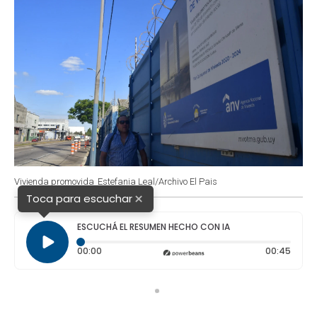
Vivienda promovida
Estefania Leal/Archivo El Pais
×
Toca para escuchar
ESCUCHÁ EL RESUMEN HECHO CON IA
Tiempo transcurrido: 0 segundos
Durac
00:00
00:45