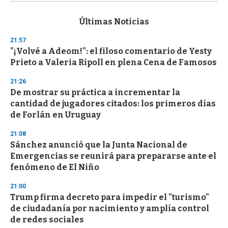
s
e
c
Últimas Noticias
o
n
21:57
d
"¡Volvé a Adeom!": el filoso comentario de Yesty
s
o
Prieto a Valeria Ripoll en plena Cena de Famosos
f
3
21:26
3
s
De mostrar su práctica a incrementar la
e
cantidad de jugadores citados: los primeros días
c
de Forlán en Uruguay
o
n
d
21:08
s
Sánchez anunció que la Junta Nacional de
Emergencias se reunirá para prepararse ante el
fenómeno de El Niño
21:00
Trump firma decreto para impedir el "turismo"
de ciudadanía por nacimiento y amplía control
de redes sociales