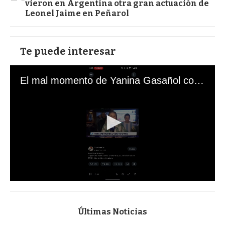
vieron en Argentina otra gran actuación de
Leonel Jaime en Peñarol
Te puede interesar
El mal momento de Yanina Gasañol con un hincha argentino en "Subrayado"
0
s
e
c
Últimas Noticias
o
n