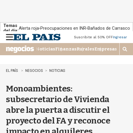
Temas
Alerta roja
Preocupaciones en INR
Bañados de Carrasco
del día:
Suscribite al 50% OFF
Ingresar
M
e
Noticias
Finanzas
Rurales
Empresas
n
M
u
o
s
t
EL PAÍS
NEGOCIOS
NOTICIAS
r
a
Monoambientes:
r
b
subsecretario de Vivienda
�
s
abre la puerta a discutir el
q
u
proyecto del FA y reconoce
e
d
impacto en alquileres