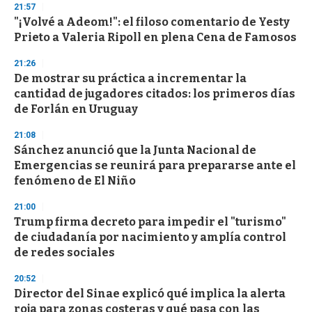
21:57
d
"¡Volvé a Adeom!": el filoso comentario de Yesty
s
o
Prieto a Valeria Ripoll en plena Cena de Famosos
f
3
21:26
3
s
De mostrar su práctica a incrementar la
e
cantidad de jugadores citados: los primeros días
c
de Forlán en Uruguay
o
n
d
21:08
s
Sánchez anunció que la Junta Nacional de
Emergencias se reunirá para prepararse ante el
fenómeno de El Niño
21:00
Trump firma decreto para impedir el "turismo"
de ciudadanía por nacimiento y amplía control
de redes sociales
20:52
Director del Sinae explicó qué implica la alerta
roja para zonas costeras y qué pasa con las