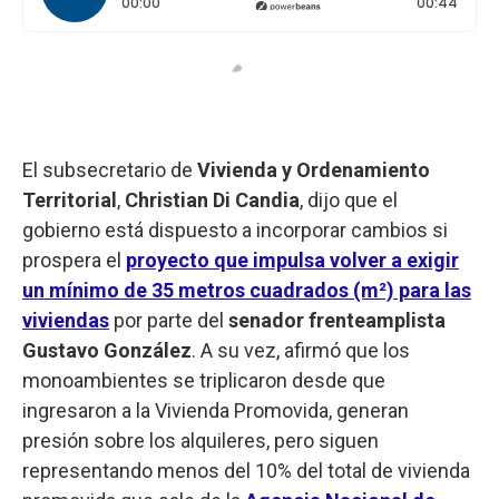
Tiempo transcurrido: 0 segundos
Durac
00:00
00:44
El subsecretario de
Vivienda y Ordenamiento
Territorial
,
Christian Di Candia
, dijo que el
gobierno está dispuesto a incorporar cambios si
prospera el
proyecto que impulsa volver a exigir
un mínimo de 35 metros cuadrados (m²) para las
viviendas
por parte del
senador frenteamplista
Gustavo González
. A su vez, afirmó que los
monoambientes se triplicaron desde que
ingresaron a la Vivienda Promovida, generan
presión sobre los alquileres, pero siguen
representando menos del 10% del total de vivienda