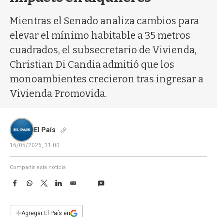
a
Mientras el Senado analiza cambios para
elevar el mínimo habitable a 35 metros
cuadrados, el subsecretario de Vivienda,
Christian Di Candia admitió que los
monoambientes crecieron tras ingresar a
Vivienda Promovida.
El País
16/05/2026, 11:00
Compartir esta noticia
F
W
T
L
E
a
h
w
i
m
c
a
i
n
a
e
t
t
k
i
+
Agregar El País en