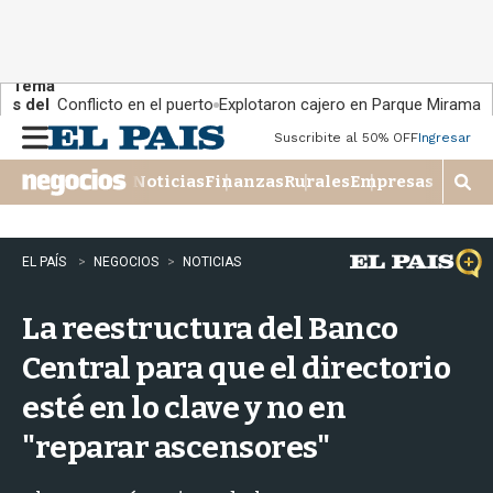
Tema
s del
Conflicto en el puerto
Explotaron cajero en Parque Miramar
día:
Suscribite al 50% OFF
Ingresar
M
e
Noticias
Finanzas
Rurales
Empresas
n
M
u
o
s
t
EL PAÍS
NEGOCIOS
NOTICIAS
r
a
La reestructura del Banco
r
b
Central para que el directorio
�
s
esté en lo clave y no en
q
u
"reparar ascensores"
e
d