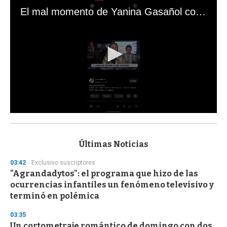
El mal momento de Yanina Gasañol con un hincha argentino en "Subrayado"
0
s
e
c
Últimas Noticias
o
n
03:42
Exclusivo suscriptores
d
"Agrandadytos": el programa que hizo de las
s
o
ocurrencias infantiles un fenómeno televisivo y
f
terminó en polémica
3
3
s
03:35
e
Un cortometraje romántico de domingo con dos