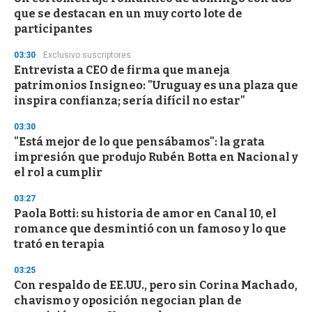
c
que se destacan en un muy corto lote de
o
n
participantes
d
s
03:30
Exclusivo suscriptores
Entrevista a CEO de firma que maneja
patrimonios Insigneo: "Uruguay es una plaza que
inspira confianza; sería difícil no estar"
03:30
"Está mejor de lo que pensábamos": la grata
impresión que produjo Rubén Botta en Nacional y
el rol a cumplir
03:27
Paola Botti: su historia de amor en Canal 10, el
romance que desmintió con un famoso y lo que
trató en terapia
03:25
Con respaldo de EE.UU., pero sin Corina Machado,
chavismo y oposición negocian plan de