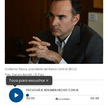
Guillermo Tolosa, presidente del Banco Central (BCU).
Foto: Darwin Borrelli / El País.
×
Toca para escuchar
ESCUCHÁ EL RESUMEN HECHO CON IA
Tiempo transcurrido: 0 segundos
Durac
00:00
00:46