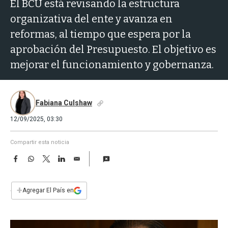
a
El BCU está revisando la estructura
organizativa del ente y avanza en
reformas, al tiempo que espera por la
aprobación del Presupuesto. El objetivo es
mejorar el funcionamiento y gobernanza.
Fabiana Culshaw
12/09/2025, 03:30
Compartir esta noticia
F
W
T
L
E
a
h
w
i
m
c
a
i
n
a
e
t
t
k
i
+
Agregar El País en
b
s
t
e
l
o
A
e
d
o
p
r
I
k
p
n